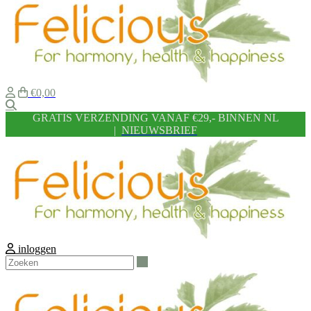
€0,00
Zoeken
GRATIS VERZENDING VANAF €29,- BINNEN NL
|
NIEUWSBRIEF
inloggen
Zoeken