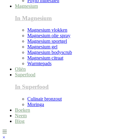
Phyto mineralen
Magnesium
In Magnesium
Magnesium vlokken
Magnesium olie spray
Magnesium sportgel
Magnesium gel
Magnesium bodyscrub
Magnesium citraat
Warmtepads
Oliën
Superfood
In Superfood
Culinair bronzout
Moringa
Boeken
Neem
Blog
×