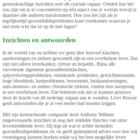
geneeskrachtige inzichten over dit cruciale orgaan. Ontdek hoe het
zou zijn om je te concentreren op één aspect van je welzijn terwijl je
daarmee alle anderen transformeert. Hoe zou het zijn als je
tegelijkertijd gezonehdidsproblemen kunt voorkomen waarvan je
niet eens wist dat ze op de loer lagen?
Inzichten en antwoorden
In de wereld van nu hebben we geen idee hoeveel klachten,
aandoeningen en ziekten geworteld zijn in een overbelaste lever. Dat
zijn niet alleen leverkanker, cirrose en hepatitis. Bijna alle
vervelende algemene gezondheidsklachten,
spijsverteringsproblemen, emotionele problemen, gewichtstoename,
hoge bloeddruk, hartproblemen, hersenmist, huidaandoeningen,
auto-immuun- en andere chronische ziekten, vinden hun oorsprong
in een overbelaste lever. Dat betekent ook dat ze kunnen genezen
door de kracht van dit nederige orgaan aan te wenden. Liver Rescue
geeft antwoorden die je al veel eerder had moeten krijgen.
Met zijn kenmerkende compassie deelt Anthony William
ongeëvenaarde inzichten in nog niet ontdekte functies van onze
levensreddende lever. Hij legt uit wat er achter tientallen
gezondheidsproblemen zit, en geeft gedetaileerd advies over hoe wij
vooruitgang kunnen boeken zodat wij het best mogelijke leven