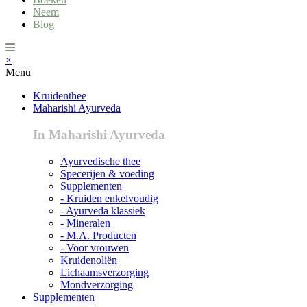
Neem
Blog
×
Menu
Kruidenthee
Maharishi Ayurveda
In Maharishi Ayurveda
Ayurvedische thee
Specerijen & voeding
Supplementen
- Kruiden enkelvoudig
- Ayurveda klassiek
- Mineralen
- M.A. Producten
- Voor vrouwen
Kruidenoliën
Lichaamsverzorging
Mondverzorging
Supplementen