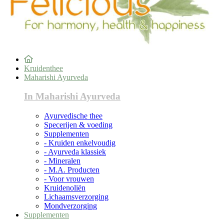
Kruidenthee
Maharishi Ayurveda
In Maharishi Ayurveda
Ayurvedische thee
Specerijen & voeding
Supplementen
- Kruiden enkelvoudig
- Ayurveda klassiek
- Mineralen
- M.A. Producten
- Voor vrouwen
Kruidenoliën
Lichaamsverzorging
Mondverzorging
Supplementen