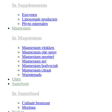
In Supplementen
Enzymen
Liposomale producten
Phyto mineralen
Magnesium
In Magnesium
Magnesium vlokken
Magnesium olie spray
Magnesium sportgel
Magnesium gel
Magnesium bodyscrub
Magnesium citraat
Warmtepads
Oliën
Superfood
In Superfood
Culinair bronzout
Moringa
Boeken