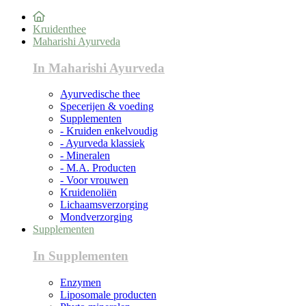
Kruidenthee
Maharishi Ayurveda
In Maharishi Ayurveda
Ayurvedische thee
Specerijen & voeding
Supplementen
- Kruiden enkelvoudig
- Ayurveda klassiek
- Mineralen
- M.A. Producten
- Voor vrouwen
Kruidenoliën
Lichaamsverzorging
Mondverzorging
Supplementen
In Supplementen
Enzymen
Liposomale producten