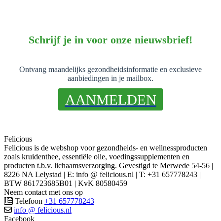
Schrijf je in voor onze nieuwsbrief!
Ontvang maandelijks gezondheidsinformatie en exclusieve
aanbiedingen in je mailbox.
AANMELDEN
Felicious
Felicious is de webshop voor gezondheids- en wellnessproducten
zoals kruidenthee, essentiële olie, voedingssupplementen en
producten t.b.v. lichaamsverzorging. Gevestigd te Merwede 54-56 |
8226 NA Lelystad | E: info @ felicious.nl | T: +31 657778243 |
BTW 861723685B01 | KvK 80580459
Neem contact met ons op
Telefoon
+31 657778243
info @ felicious.nl
Facebook