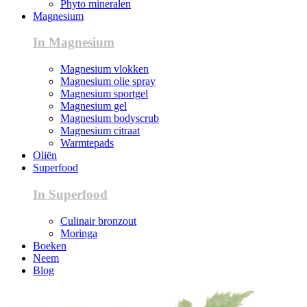
Phyto mineralen
Magnesium
In Magnesium
Magnesium vlokken
Magnesium olie spray
Magnesium sportgel
Magnesium gel
Magnesium bodyscrub
Magnesium citraat
Warmtepads
Oliën
Superfood
In Superfood
Culinair bronzout
Moringa
Boeken
Neem
Blog