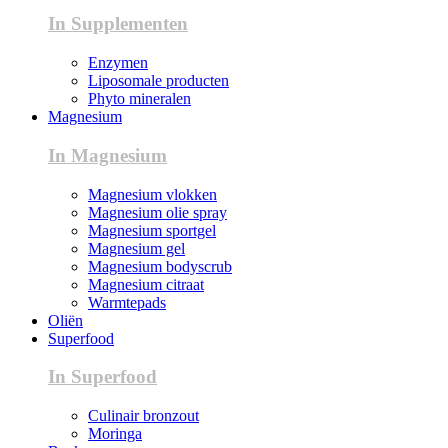
In Supplementen
Enzymen
Liposomale producten
Phyto mineralen
Magnesium
In Magnesium
Magnesium vlokken
Magnesium olie spray
Magnesium sportgel
Magnesium gel
Magnesium bodyscrub
Magnesium citraat
Warmtepads
Oliën
Superfood
In Superfood
Culinair bronzout
Moringa