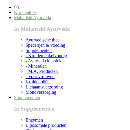
Kruidenthee
Maharishi Ayurveda
In Maharishi Ayurveda
Ayurvedische thee
Specerijen & voeding
Supplementen
- Kruiden enkelvoudig
- Ayurveda klassiek
- Mineralen
- M.A. Producten
- Voor vrouwen
Kruidenoliën
Lichaamsverzorging
Mondverzorging
Supplementen
In Supplementen
Enzymen
Liposomale producten