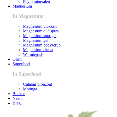
Phyto mineralen
Magnesium
In Magnesium
Magnesium vlokken
Magnesium olie spray
Magnesium sportgel
Magnesium gel
Magnesium bodyscrub
Magnesium citraat
Warmtepads
Oliën
Superfood
In Superfood
Culinair bronzout
Moringa
Boeken
Neem
Blog