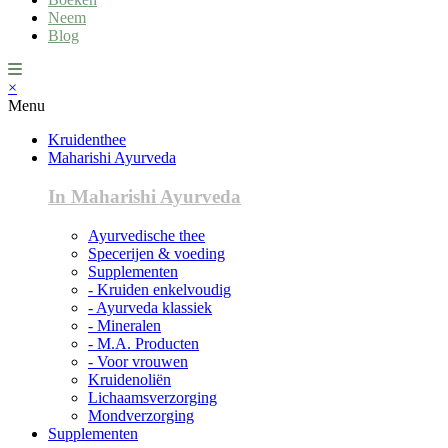
Neem
Blog
×
Menu
Kruidenthee
Maharishi Ayurveda
In Maharishi Ayurveda
Ayurvedische thee
Specerijen & voeding
Supplementen
- Kruiden enkelvoudig
- Ayurveda klassiek
- Mineralen
- M.A. Producten
- Voor vrouwen
Kruidenoliën
Lichaamsverzorging
Mondverzorging
Supplementen