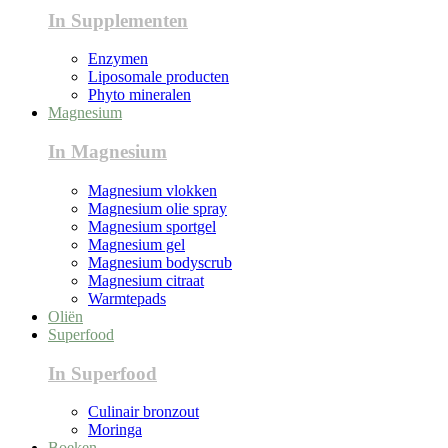
In Supplementen
Enzymen
Liposomale producten
Phyto mineralen
Magnesium
In Magnesium
Magnesium vlokken
Magnesium olie spray
Magnesium sportgel
Magnesium gel
Magnesium bodyscrub
Magnesium citraat
Warmtepads
Oliën
Superfood
In Superfood
Culinair bronzout
Moringa
Boeken