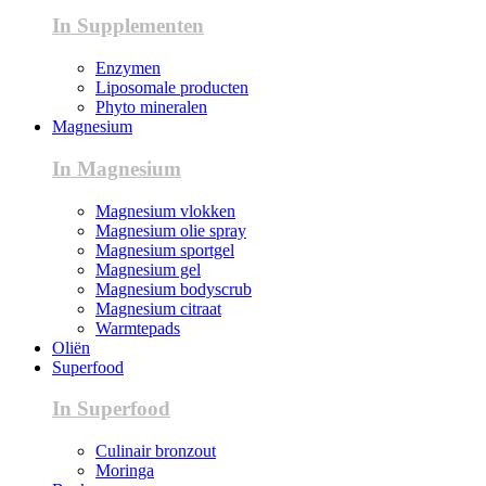
In Supplementen
Enzymen
Liposomale producten
Phyto mineralen
Magnesium
In Magnesium
Magnesium vlokken
Magnesium olie spray
Magnesium sportgel
Magnesium gel
Magnesium bodyscrub
Magnesium citraat
Warmtepads
Oliën
Superfood
In Superfood
Culinair bronzout
Moringa