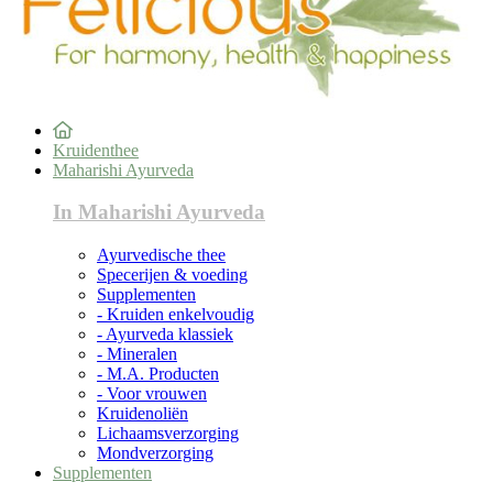
Kruidenthee
Maharishi Ayurveda
In Maharishi Ayurveda
Ayurvedische thee
Specerijen & voeding
Supplementen
- Kruiden enkelvoudig
- Ayurveda klassiek
- Mineralen
- M.A. Producten
- Voor vrouwen
Kruidenoliën
Lichaamsverzorging
Mondverzorging
Supplementen