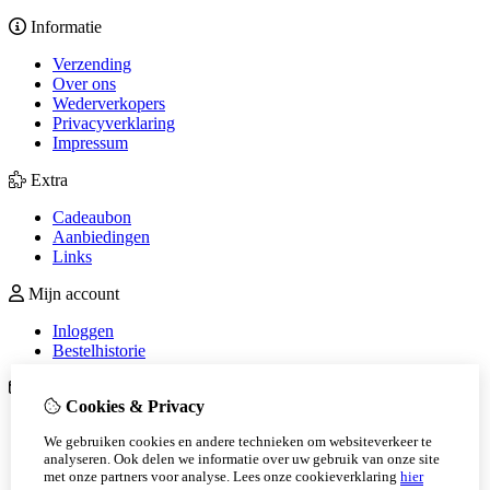
Informatie
Verzending
Over ons
Wederverkopers
Privacyverklaring
Impressum
Extra
Cadeaubon
Aanbiedingen
Links
Mijn account
Inloggen
Bestelhistorie
Klantenservice
Cookies & Privacy
Contact
We gebruiken cookies en andere technieken om websiteverkeer te
Sitemap
analyseren. Ook delen we informatie over uw gebruik van onze site
Betaalmethoden
met onze partners voor analyse.
Lees onze cookieverklaring
hier
Algemene voorwaarden