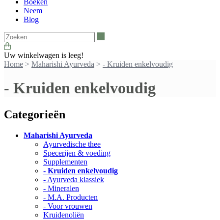
Boeken
Neem
Blog
Zoeken
Uw winkelwagen is leeg!
Home
>
Maharishi Ayurveda
>
- Kruiden enkelvoudig
- Kruiden enkelvoudig
Categorieën
Maharishi Ayurveda
Ayurvedische thee
Specerijen & voeding
Supplementen
- Kruiden enkelvoudig
- Ayurveda klassiek
- Mineralen
- M.A. Producten
- Voor vrouwen
Kruidenoliën