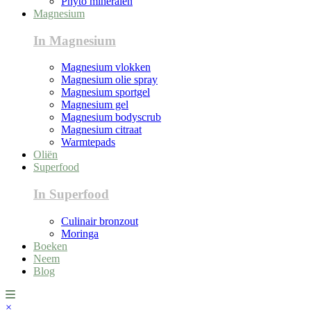
Phyto mineralen
Magnesium
In Magnesium
Magnesium vlokken
Magnesium olie spray
Magnesium sportgel
Magnesium gel
Magnesium bodyscrub
Magnesium citraat
Warmtepads
Oliën
Superfood
In Superfood
Culinair bronzout
Moringa
Boeken
Neem
Blog
×