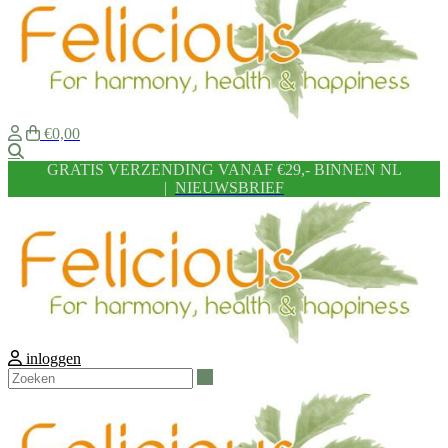
€0,00
Zoeken
GRATIS VERZENDING VANAF €29,- BINNEN NL
|
NIEUWSBRIEF
inloggen
Zoeken