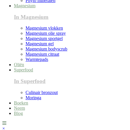
Phyto mineralen
Magnesium
In Magnesium
Magnesium vlokken
Magnesium olie spray
Magnesium sportgel
Magnesium gel
Magnesium bodyscrub
Magnesium citraat
Warmtepads
Oliën
Superfood
In Superfood
Culinair bronzout
Moringa
Boeken
Neem
Blog
×