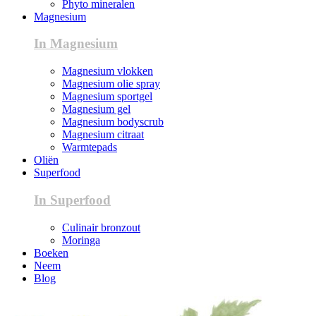
Phyto mineralen
Magnesium
In Magnesium
Magnesium vlokken
Magnesium olie spray
Magnesium sportgel
Magnesium gel
Magnesium bodyscrub
Magnesium citraat
Warmtepads
Oliën
Superfood
In Superfood
Culinair bronzout
Moringa
Boeken
Neem
Blog