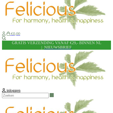
€0,00
Zoeken
GRATIS VERZENDING VANAF €29,- BINNEN NL
|
NIEUWSBRIEF
inloggen
Zoeken