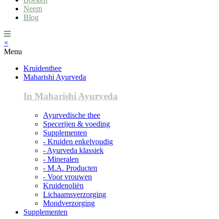
Neem
Blog
×
Menu
Kruidenthee
Maharishi Ayurveda
In Maharishi Ayurveda
Ayurvedische thee
Specerijen & voeding
Supplementen
- Kruiden enkelvoudig
- Ayurveda klassiek
- Mineralen
- M.A. Producten
- Voor vrouwen
Kruidenoliën
Lichaamsverzorging
Mondverzorging
Supplementen