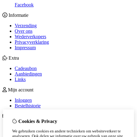
Facebook
Informatie
Verzending
Over ons
Wederverkopers
Privacyverklaring
Impressum
Extra
Cadeaubon
Aanbiedingen
Links
Mijn account
Inloggen
Bestelhistorie
Klantenservice
Cookies & Privacy
Contact
We gebruiken cookies en andere technieken om websiteverkeer te
Sitemap
analyseren. Ook delen we informatie over uw gebruik van onze site