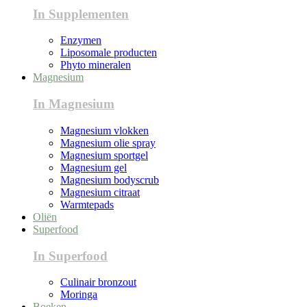
In Supplementen
Enzymen
Liposomale producten
Phyto mineralen
Magnesium
In Magnesium
Magnesium vlokken
Magnesium olie spray
Magnesium sportgel
Magnesium gel
Magnesium bodyscrub
Magnesium citraat
Warmtepads
Oliën
Superfood
In Superfood
Culinair bronzout
Moringa
Boeken