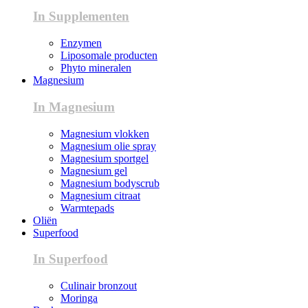
In Supplementen
Enzymen
Liposomale producten
Phyto mineralen
Magnesium
In Magnesium
Magnesium vlokken
Magnesium olie spray
Magnesium sportgel
Magnesium gel
Magnesium bodyscrub
Magnesium citraat
Warmtepads
Oliën
Superfood
In Superfood
Culinair bronzout
Moringa