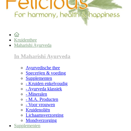
Kruidenthee
Maharishi Ayurveda
In Maharishi Ayurveda
Ayurvedische thee
Specerijen & voeding
Supplementen
- Kruiden enkelvoudig
- Ayurveda klassiek
- Mineralen
- M.A. Producten
- Voor vrouwen
Kruidenoliën
Lichaamsverzorging
Mondverzorging
Supplementen