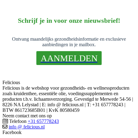
Schrijf je in voor onze nieuwsbrief!
Ontvang maandelijks gezondheidsinformatie en exclusieve
aanbiedingen in je mailbox.
AANMELDEN
Felicious
Felicious is de webshop voor gezondheids- en wellnessproducten
zoals kruidenthee, essentiële olie, voedingssupplementen en
producten t.b.v. lichaamsverzorging. Gevestigd te Merwede 54-56 |
8226 NA Lelystad | E: info @ felicious.nl | T: +31 657778243 |
BTW 861723685B01 | KvK 80580459
Neem contact met ons op
Telefoon
+31 657778243
info @ felicious.nl
Facebook