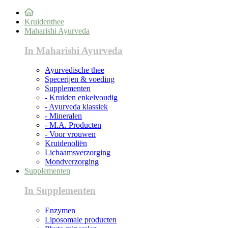
Kruidenthee
Maharishi Ayurveda
In Maharishi Ayurveda
Ayurvedische thee
Specerijen & voeding
Supplementen
- Kruiden enkelvoudig
- Ayurveda klassiek
- Mineralen
- M.A. Producten
- Voor vrouwen
Kruidenoliën
Lichaamsverzorging
Mondverzorging
Supplementen
In Supplementen
Enzymen
Liposomale producten