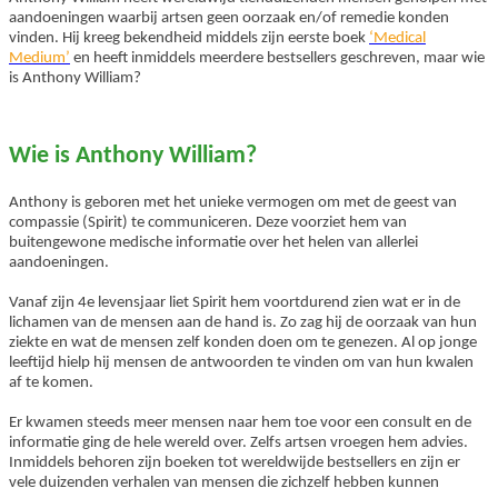
aandoeningen waarbij artsen geen oorzaak en/of remedie konden
vinden. Hij kreeg bekendheid middels zijn eerste boek
‘Medical
Medium’
en heeft inmiddels meerdere bestsellers geschreven, maar wie
is Anthony William?
Wie is Anthony William?
Anthony is geboren met het unieke vermogen om met de geest van
compassie (Spirit) te communiceren. Deze voorziet hem van
buitengewone medische informatie over het helen van allerlei
aandoeningen.
Vanaf zijn 4e levensjaar liet Spirit hem voortdurend zien wat er in de
lichamen van de mensen aan de hand is. Zo zag hij de oorzaak van hun
ziekte en wat de mensen zelf konden doen om te genezen. Al op jonge
leeftijd hielp hij mensen de antwoorden te vinden om van hun kwalen
af te komen.
Er kwamen steeds meer mensen naar hem toe voor een consult en de
informatie ging de hele wereld over. Zelfs artsen vroegen hem advies.
Inmiddels behoren zijn boeken tot wereldwijde bestsellers en zijn er
vele duizenden verhalen van mensen die zichzelf hebben kunnen