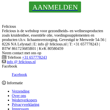
AANMELDEN
Felicious
Felicious is de webshop voor gezondheids- en wellnessproducten
zoals kruidenthee, essentiële olie, voedingssupplementen en
producten t.b.v. lichaamsverzorging. Gevestigd te Merwede 54-56 |
8226 NA Lelystad | E: info @ felicious.nl | T: +31 657778243 |
BTW 861723685B01 | KvK 80580459
Neem contact met ons op
Telefoon
+31 657778243
info @ felicious.nl
Facebook
Facebook
Informatie
Verzending
Over ons
Wederverkopers
Privacyverklaring
Impressum