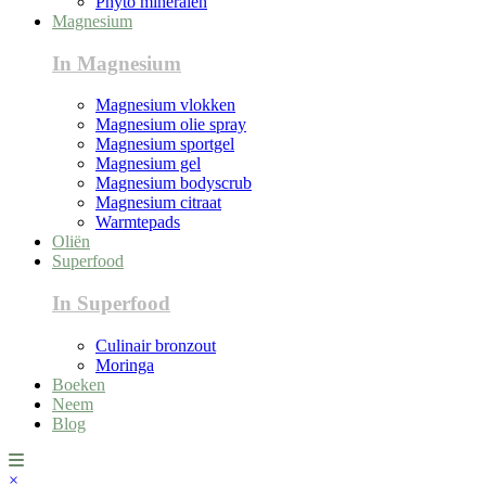
Phyto mineralen
Magnesium
In Magnesium
Magnesium vlokken
Magnesium olie spray
Magnesium sportgel
Magnesium gel
Magnesium bodyscrub
Magnesium citraat
Warmtepads
Oliën
Superfood
In Superfood
Culinair bronzout
Moringa
Boeken
Neem
Blog
×