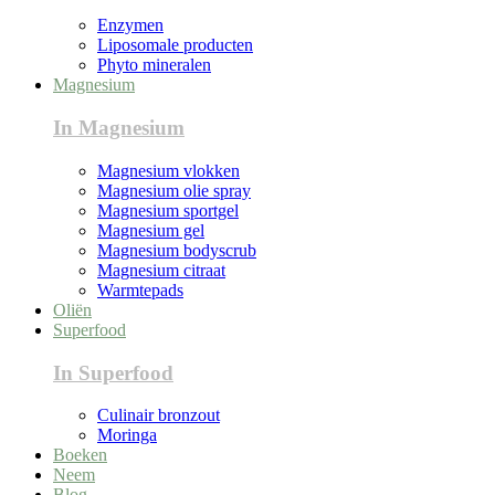
Enzymen
Liposomale producten
Phyto mineralen
Magnesium
In Magnesium
Magnesium vlokken
Magnesium olie spray
Magnesium sportgel
Magnesium gel
Magnesium bodyscrub
Magnesium citraat
Warmtepads
Oliën
Superfood
In Superfood
Culinair bronzout
Moringa
Boeken
Neem
Blog