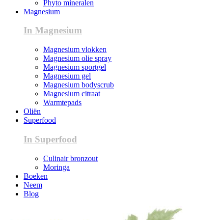
Phyto mineralen
Magnesium
In Magnesium
Magnesium vlokken
Magnesium olie spray
Magnesium sportgel
Magnesium gel
Magnesium bodyscrub
Magnesium citraat
Warmtepads
Oliën
Superfood
In Superfood
Culinair bronzout
Moringa
Boeken
Neem
Blog