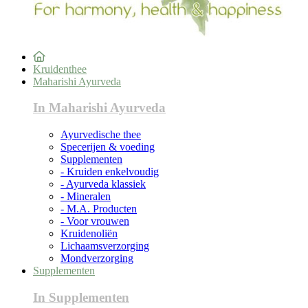
Kruidenthee
Maharishi Ayurveda
In Maharishi Ayurveda
Ayurvedische thee
Specerijen & voeding
Supplementen
- Kruiden enkelvoudig
- Ayurveda klassiek
- Mineralen
- M.A. Producten
- Voor vrouwen
Kruidenoliën
Lichaamsverzorging
Mondverzorging
Supplementen
In Supplementen