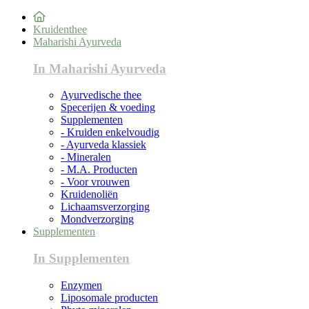
Kruidenthee
Maharishi Ayurveda
In Maharishi Ayurveda
Ayurvedische thee
Specerijen & voeding
Supplementen
- Kruiden enkelvoudig
- Ayurveda klassiek
- Mineralen
- M.A. Producten
- Voor vrouwen
Kruidenoliën
Lichaamsverzorging
Mondverzorging
Supplementen
In Supplementen
Enzymen
Liposomale producten