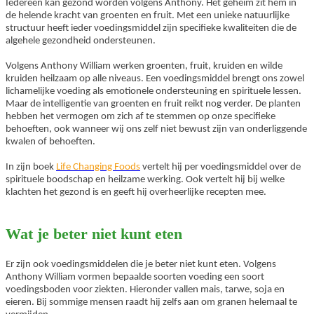
Iedereen kan gezond worden volgens Anthony. Het geheim zit hem in
de helende kracht van groenten en fruit. Met een unieke natuurlijke
structuur heeft ieder voedingsmiddel zijn specifieke kwaliteiten die de
algehele gezondheid ondersteunen.
Volgens Anthony William werken groenten, fruit, kruiden en wilde
kruiden heilzaam op alle niveaus. Een voedingsmiddel brengt ons zowel
lichamelijke voeding als emotionele ondersteuning en spirituele lessen.
Maar de intelligentie van groenten en fruit reikt nog verder. De planten
hebben het vermogen om zich af te stemmen op onze specifieke
behoeften, ook wanneer wij ons zelf niet bewust zijn van onderliggende
kwalen of behoeften.
In zijn boek
Life Changing Foods
vertelt hij per voedingsmiddel over de
spirituele boodschap en heilzame werking. Ook vertelt hij bij welke
klachten het gezond is en geeft hij overheerlijke recepten mee.
Wat je beter niet kunt eten
Er zijn ook voedingsmiddelen die je beter niet kunt eten. Volgens
Anthony William vormen bepaalde soorten voeding een soort
voedingsboden voor ziekten. Hieronder vallen mais, tarwe, soja en
eieren. Bij sommige mensen raadt hij zelfs aan om granen helemaal te