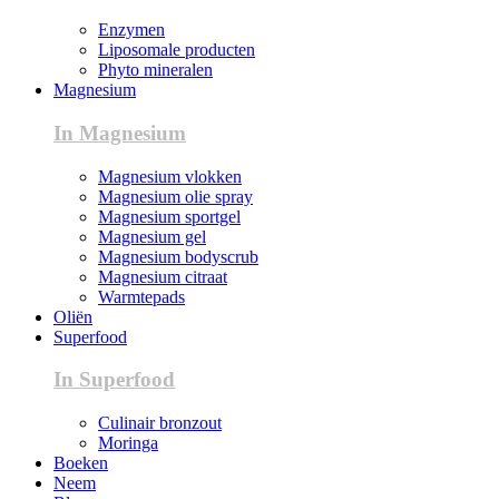
Enzymen
Liposomale producten
Phyto mineralen
Magnesium
In Magnesium
Magnesium vlokken
Magnesium olie spray
Magnesium sportgel
Magnesium gel
Magnesium bodyscrub
Magnesium citraat
Warmtepads
Oliën
Superfood
In Superfood
Culinair bronzout
Moringa
Boeken
Neem