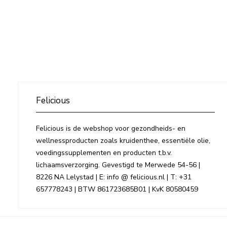
Felicious
Felicious is de webshop voor gezondheids- en
wellnessproducten zoals kruidenthee, essentiële olie,
voedingssupplementen en producten t.b.v.
lichaamsverzorging. Gevestigd te Merwede 54-56 |
8226 NA Lelystad | E: info @ felicious.nl | T: +31
657778243 | BTW 861723685B01 | KvK 80580459