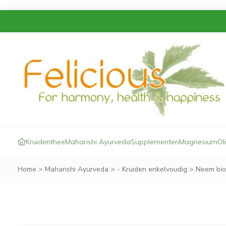
Kruidenthee
Maharishi Ayurveda
Supplementen
Magnesium
Ol
Home
>
Maharishi Ayurveda
>
- Kruiden enkelvoudig
>
Neem bio 