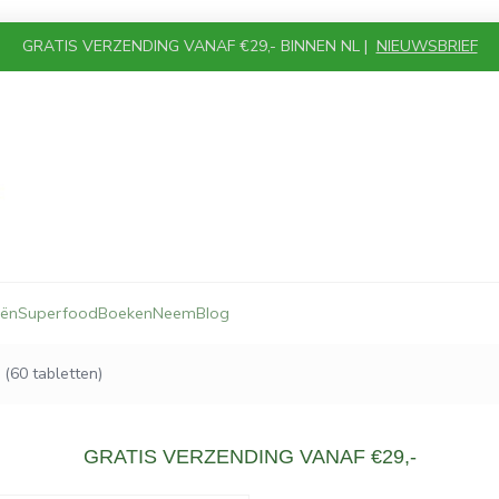
GRATIS VERZENDING VANAF €29,- BINNEN NL |
NIEUWSBRIEF
iën
Superfood
Boeken
Neem
Blog
(60 tabletten)
GRATIS VERZENDING VANAF €29,-