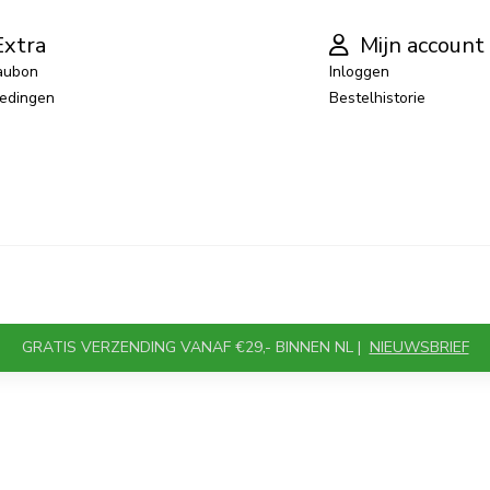
xtra
Mijn account
aubon
Inloggen
edingen
Bestelhistorie
GRATIS VERZENDING VANAF €29,- BINNEN NL |
NIEUWSBRIEF