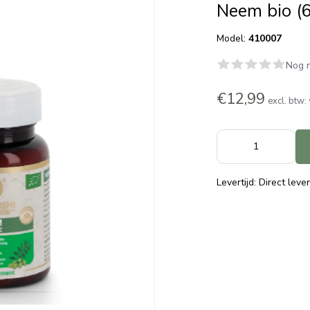
Neem bio (6
Model:
410007
Nog n
€12,99
excl. btw:
Levertijd: Direct leve