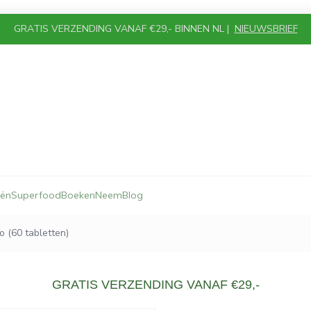
GRATIS VERZENDING VANAF €29,- BINNEN NL |
NIEUWSBRIEF
iën
Superfood
Boeken
Neem
Blog
o (60 tabletten)
GRATIS VERZENDING VANAF €29,-