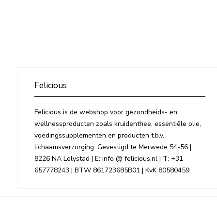
Felicious
Felicious is de webshop voor gezondheids- en
wellnessproducten zoals kruidenthee, essentiële olie,
voedingssupplementen en producten t.b.v.
lichaamsverzorging. Gevestigd te Merwede 54-56 |
8226 NA Lelystad | E: info @ felicious.nl | T: +31
657778243 | BTW 861723685B01 | KvK 80580459