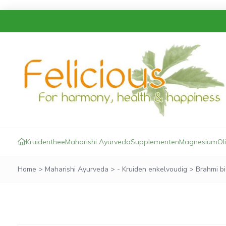
Kruidenthee
Maharishi Ayurveda
Supplementen
Magnesium
Ol
Home
>
Maharishi Ayurveda
>
- Kruiden enkelvoudig
>
Brahmi bi