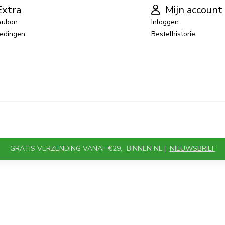
xtra
Mijn account
aubon
Inloggen
edingen
Bestelhistorie
GRATIS VERZENDING VANAF €29,- BINNEN NL |
NIEUWSBRIEF