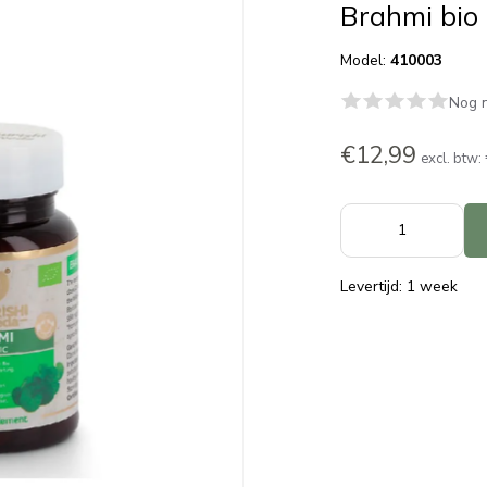
Brahmi bio 
Model:
410003
Nog n
€12,99
excl. btw:
Levertijd: 1 week