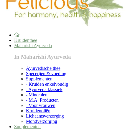
Kruidenthee
Maharishi Ayurveda
In Maharishi Ayurveda
Ayurvedische thee
Specerijen & voeding
Supplementen
- Kruiden enkelvoudig
- Ayurveda klassiek
- Mineralen
- M.A. Producten
- Voor vrouwen
Kruidenoliën
Lichaamsverzorging
Mondverzorging
Supplementen