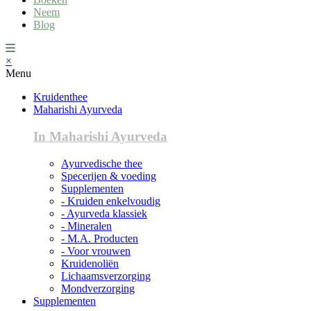
Neem
Blog
×
Menu
Kruidenthee
Maharishi Ayurveda
In Maharishi Ayurveda
Ayurvedische thee
Specerijen & voeding
Supplementen
- Kruiden enkelvoudig
- Ayurveda klassiek
- Mineralen
- M.A. Producten
- Voor vrouwen
Kruidenoliën
Lichaamsverzorging
Mondverzorging
Supplementen