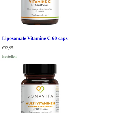
Liposomale Vitamine C 60 caps.
€
32,95
Bestellen