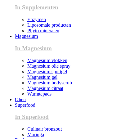
In Supplementen
Enzymen
Liposomale producten
Phyto mineralen
Magnesium
In Magnesium
Magnesium vlokken
Magnesium olie spray
Magnesium sportgel
Magnesium gel
Magnesium bodyscrub
Magnesium citraat
Warmtepads
Oliën
Superfood
In Superfood
Culinair bronzout
Moringa