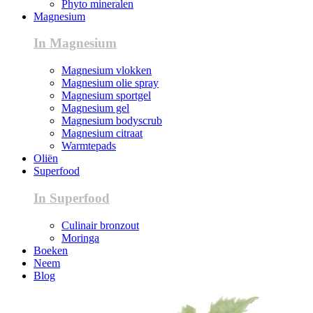
Phyto mineralen
Magnesium
In Magnesium
Magnesium vlokken
Magnesium olie spray
Magnesium sportgel
Magnesium gel
Magnesium bodyscrub
Magnesium citraat
Warmtepads
Oliën
Superfood
In Superfood
Culinair bronzout
Moringa
Boeken
Neem
Blog