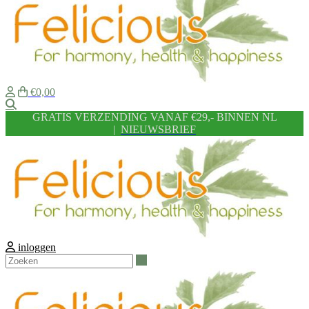
€0,00
Zoeken
GRATIS VERZENDING VANAF €29,- BINNEN NL
|
NIEUWSBRIEF
inloggen
Zoeken