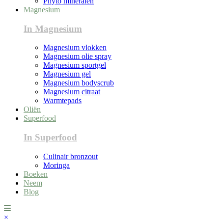
Phyto mineralen
Magnesium
In Magnesium
Magnesium vlokken
Magnesium olie spray
Magnesium sportgel
Magnesium gel
Magnesium bodyscrub
Magnesium citraat
Warmtepads
Oliën
Superfood
In Superfood
Culinair bronzout
Moringa
Boeken
Neem
Blog
×