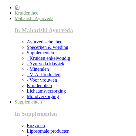
Kruidenthee
Maharishi Ayurveda
In Maharishi Ayurveda
Ayurvedische thee
Specerijen & voeding
Supplementen
- Kruiden enkelvoudig
- Ayurveda klassiek
- Mineralen
- M.A. Producten
- Voor vrouwen
Kruidenoliën
Lichaamsverzorging
Mondverzorging
Supplementen
In Supplementen
Enzymen
Liposomale producten