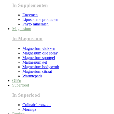
In Supplementen
Enzymen
Liposomale producten
Phyto mineralen
Magnesium
In Magnesium
Magnesium vlokken
Magnesium olie spray
Magnesium sportgel
Magnesium gel
Magnesium bodyscrub
Magnesium citraat
Warmtepads
Oliën
Superfood
In Superfood
Culinair bronzout
Moringa
Boeken