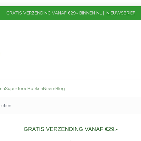
GRATIS VERZENDING VANAF €29,- BINNEN NL |
NIEUWSBRIEF
iën
Superfood
Boeken
Neem
Blog
Lotion
GRATIS VERZENDING VANAF €29,-