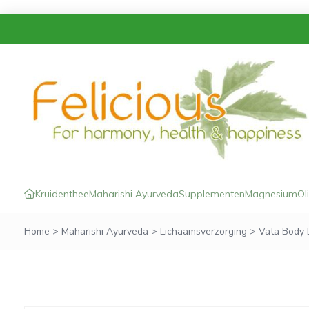
Kruidenthee
Maharishi Ayurveda
Supplementen
Magnesium
Ol
Home
>
Maharishi Ayurveda
>
Lichaamsverzorging
>
Vata Body 