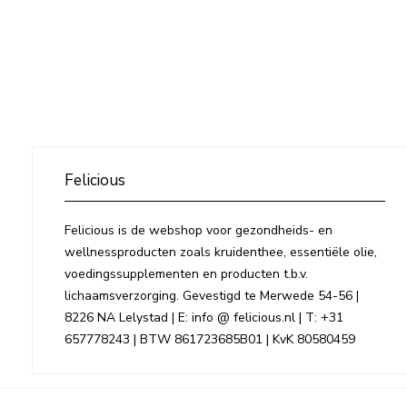
Felicious
Felicious is de webshop voor gezondheids- en
wellnessproducten zoals kruidenthee, essentiële olie,
voedingssupplementen en producten t.b.v.
lichaamsverzorging. Gevestigd te Merwede 54-56 |
8226 NA Lelystad | E: info @ felicious.nl | T: +31
657778243 | BTW 861723685B01 | KvK 80580459