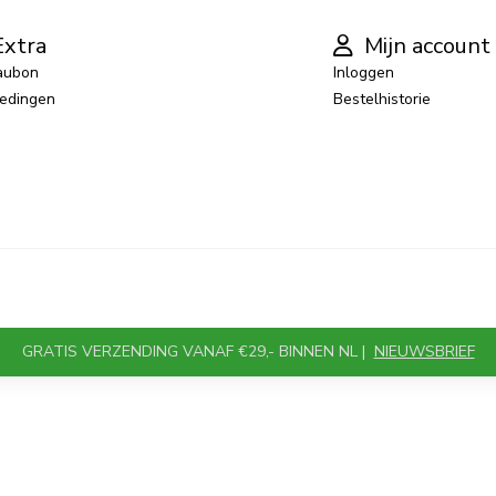
xtra
Mijn account
aubon
Inloggen
edingen
Bestelhistorie
GRATIS VERZENDING VANAF €29,- BINNEN NL |
NIEUWSBRIEF