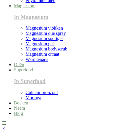
Phyto mineralen
Magnesium
In Magnesium
Magnesium vlokken
Magnesium olie spray
Magnesium sportgel
Magnesium gel
Magnesium bodyscrub
Magnesium citraat
Warmtepads
Oliën
Superfood
In Superfood
Culinair bronzout
Moringa
Boeken
Neem
Blog
×