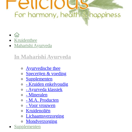
Kruidenthee
Maharishi Ayurveda
In Maharishi Ayurveda
Ayurvedische thee
Specerijen & voeding
Supplementen
- Kruiden enkelvoudig
- Ayurveda klassiek
- Mineralen
- M.A. Producten
- Voor vrouwen
Kruidenoliën
Lichaamsverzorging
Mondverzorging
Supplementen