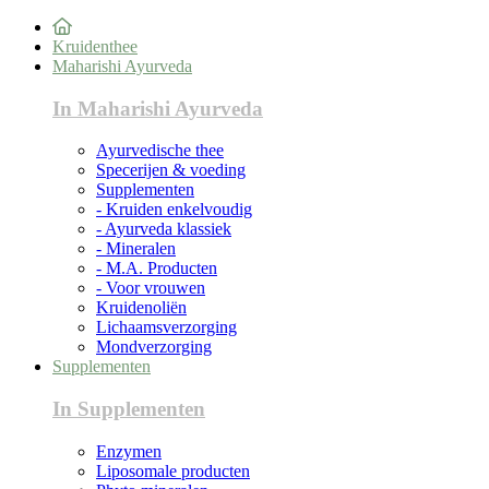
Kruidenthee
Maharishi Ayurveda
In Maharishi Ayurveda
Ayurvedische thee
Specerijen & voeding
Supplementen
- Kruiden enkelvoudig
- Ayurveda klassiek
- Mineralen
- M.A. Producten
- Voor vrouwen
Kruidenoliën
Lichaamsverzorging
Mondverzorging
Supplementen
In Supplementen
Enzymen
Liposomale producten