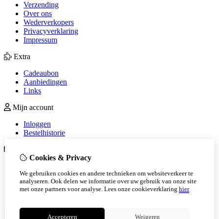
Verzending
Over ons
Wederverkopers
Privacyverklaring
Impressum
Extra
Cadeaubon
Aanbiedingen
Links
Mijn account
Inloggen
Bestelhistorie
Klantenservice
Cookies & Privacy
Contact
We gebruiken cookies en andere technieken om websiteverkeer te
Sitemap
analyseren. Ook delen we informatie over uw gebruik van onze site
Betaalmethoden
met onze partners voor analyse.
Lees onze cookieverklaring
hier
Algemene voorwaarden
Accepteren
Weigeren