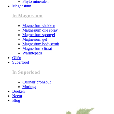
Phyto mineralen
Magnesium
In Magnesium
Magnesium vlokken
Magnesium olie spray
Magnesium sportgel
Magnesium gel
Magnesium bodyscrub
Magnesium citraat
Warmtepads
Oliën
Superfood
In Superfood
Culinair bronzout
Moringa
Boeken
Neem
Blog