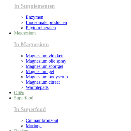
In Supplementen
Enzymen
Liposomale producten
Phyto mineralen
Magnesium
In Magnesium
Magnesium vlokken
Magnesium olie spray
Magnesium sportgel
Magnesium gel
Magnesium bodyscrub
Magnesium citraat
Warmtepads
Oliën
Superfood
In Superfood
Culinair bronzout
Moringa
Boeken