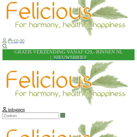
€0,00
Zoeken
GRATIS VERZENDING VANAF €29,- BINNEN NL
|
NIEUWSBRIEF
inloggen
Zoeken