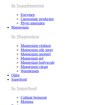
In Supplementen
Enzymen
Liposomale producten
Phyto mineralen
Magnesium
In Magnesium
Magnesium vlokken
Magnesium olie spray
Magnesium sportgel
Magnesium gel
Magnesium bodyscrub
Magnesium citraat
Warmtepads
Oliën
Superfood
In Superfood
Culinair bronzout
Moringa