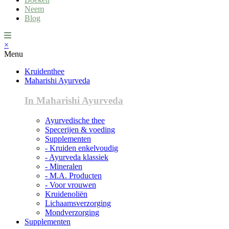
Neem
Blog
×
Menu
Kruidenthee
Maharishi Ayurveda
In Maharishi Ayurveda
Ayurvedische thee
Specerijen & voeding
Supplementen
- Kruiden enkelvoudig
- Ayurveda klassiek
- Mineralen
- M.A. Producten
- Voor vrouwen
Kruidenoliën
Lichaamsverzorging
Mondverzorging
Supplementen