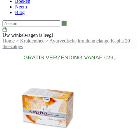
Boeken
Neem
Blog
Zoeken
Uw winkelwagen is leeg!
Home
>
Kruidenthee
>
Ayurvedische kruidenmelange Kapha 20
theezakjes
GRATIS VERZENDING VANAF €29,-