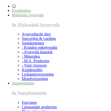
Kruidenthee
Maharishi Ayurveda
In Maharishi Ayurveda
Ayurvedische thee
Specerijen & voeding
Supplementen
- Kruiden enkelvoudig
- Ayurveda klassiek
- Mineralen
- M.A. Producten
- Voor vrouwen
Kruidenoliën
Lichaamsverzorging
Mondverzorging
Supplementen
In Supplementen
Enzymen
Liposomale producten