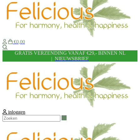
€0,00
Zoeken
GRATIS VERZENDING VANAF €29,- BINNEN NL
|
NIEUWSBRIEF
inloggen
Zoeken