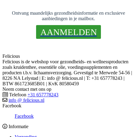
Ontvang maandelijks gezondheidsinformatie en exclusieve
aanbiedingen in je mailbox.
AANMELDEN
Felicious
Felicious is de webshop voor gezondheids- en wellnessproducten
zoals kruidenthee, essentiële olie, voedingssupplementen en
producten t.b.v. lichaamsverzorging. Gevestigd te Merwede 54-56 |
8226 NA Lelystad | E: info @ felicious.nl | T: +31 657778243 |
BTW 861723685B01 | KvK 80580459
Neem contact met ons op
Telefoon
+31 657778243
info @ felicious.nl
Facebook
Facebook
Informatie
Verzending