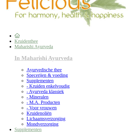
Kruidenthee
Maharishi Ayurveda
In Maharishi Ayurveda
Ayurvedische thee
Specerijen & voeding
Supplementen
- Kruiden enkelvoudig
- Ayurveda klassiek
- Mineralen
- M.A. Producten
- Voor vrouwen
Kruidenoliën
Lichaamsverzorging
Mondverzorging
Supplementen