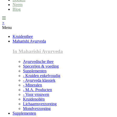
Neem
Blog
×
Menu
Kruidenthee
Maharishi Ayurveda
In Maharishi Ayurveda
Ayurvedische thee
Specerijen & voeding
Supplementen
- Kruiden enkelvoudig
- Ayurveda klassiek
- Mineralen
- M.A. Producten
- Voor vrouwen
Kruidenoliën
Lichaamsverzorging
Mondverzorging
Supplementen