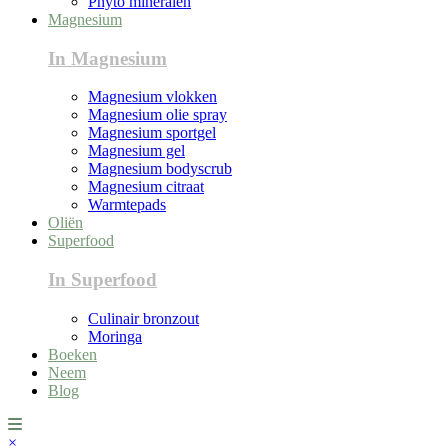
Phyto mineralen
Magnesium
In Magnesium
Magnesium vlokken
Magnesium olie spray
Magnesium sportgel
Magnesium gel
Magnesium bodyscrub
Magnesium citraat
Warmtepads
Oliën
Superfood
In Superfood
Culinair bronzout
Moringa
Boeken
Neem
Blog
×