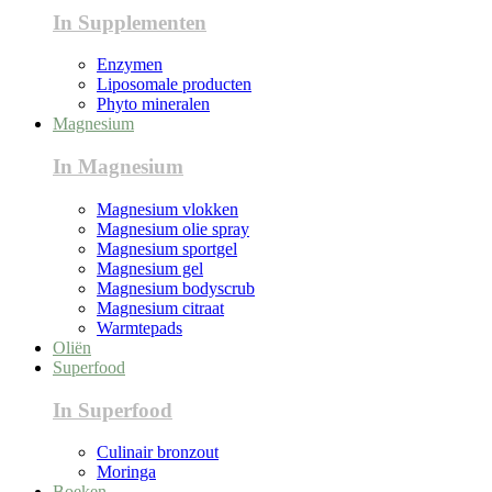
In Supplementen
Enzymen
Liposomale producten
Phyto mineralen
Magnesium
In Magnesium
Magnesium vlokken
Magnesium olie spray
Magnesium sportgel
Magnesium gel
Magnesium bodyscrub
Magnesium citraat
Warmtepads
Oliën
Superfood
In Superfood
Culinair bronzout
Moringa
Boeken