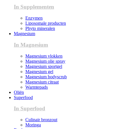
In Supplementen
Enzymen
Liposomale producten
Phyto mineralen
Magnesium
In Magnesium
Magnesium vlokken
Magnesium olie spray
Magnesium sportgel
Magnesium gel
Magnesium bodyscrub
Magnesium citraat
Warmtepads
Oliën
Superfood
In Superfood
Culinair bronzout
Moringa