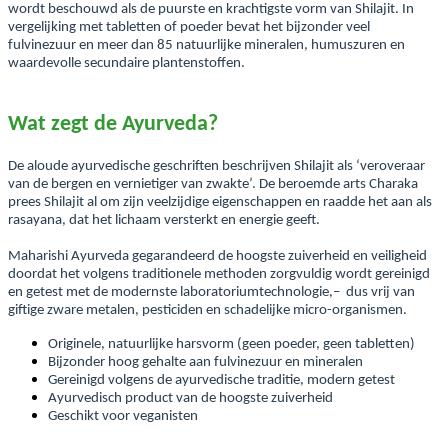
wordt beschouwd als de puurste en krachtigste vorm van Shilajit. In
vergelijking met tabletten of poeder bevat het bijzonder veel
fulvinezuur en meer dan 85 natuurlijke mineralen, humuszuren en
waardevolle secundaire plantenstoffen.
Wat zegt de Ayurveda?
De aloude ayurvedische geschriften beschrijven Shilajit als ‘veroveraar
van de bergen en vernietiger van zwakte’. De beroemde arts Charaka
prees Shilajit al om zijn veelzijdige eigenschappen en raadde het aan als
rasayana, dat het lichaam versterkt en energie geeft.
Maharishi Ayurveda gegarandeerd de hoogste zuiverheid en veiligheid
doordat het volgens traditionele methoden zorgvuldig wordt gereinigd
en getest met de modernste laboratoriumtechnologie,– dus vrij van
giftige zware metalen, pesticiden en schadelijke micro-organismen.
Originele, natuurlijke harsvorm (geen poeder, geen tabletten)
Bijzonder hoog gehalte aan fulvinezuur en mineralen
Gereinigd volgens de ayurvedische traditie, modern getest
Ayurvedisch product van de hoogste zuiverheid
Geschikt voor veganisten