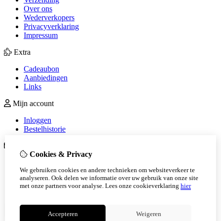
Over ons
Wederverkopers
Privacyverklaring
Impressum
Extra
Cadeaubon
Aanbiedingen
Links
Mijn account
Inloggen
Bestelhistorie
Klantenservice
Cookies & Privacy
Contact
We gebruiken cookies en andere technieken om websiteverkeer te
Sitemap
analyseren. Ook delen we informatie over uw gebruik van onze site
Betaalmethoden
met onze partners voor analyse.
Lees onze cookieverklaring
hier
Algemene voorwaarden
Accepteren
Weigeren