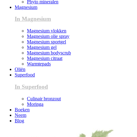
Phyto mineralen
Magnesium
In Magnesium
Magnesium vlokken
Magnesium olie spray
Magnesium sportgel
Magnesium gel
Magnesium bodyscrub
Magnesium citraat
Warmtepads
Oliën
Superfood
In Superfood
Culinair bronzout
Moringa
Boeken
Neem
Blog