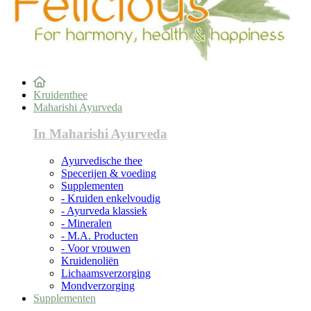
Kruidenthee
Maharishi Ayurveda
In Maharishi Ayurveda
Ayurvedische thee
Specerijen & voeding
Supplementen
- Kruiden enkelvoudig
- Ayurveda klassiek
- Mineralen
- M.A. Producten
- Voor vrouwen
Kruidenoliën
Lichaamsverzorging
Mondverzorging
Supplementen