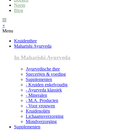
Neem
Blog
×
Menu
Kruidenthee
Maharishi Ayurveda
In Maharishi Ayurveda
Ayurvedische thee
Specerijen & voeding
Supplementen
- Kruiden enkelvoudig
- Ayurveda klassiek
- Mineralen
- M.A. Producten
- Voor vrouwen
Kruidenoliën
Lichaamsverzorging
Mondverzorging
Supplementen