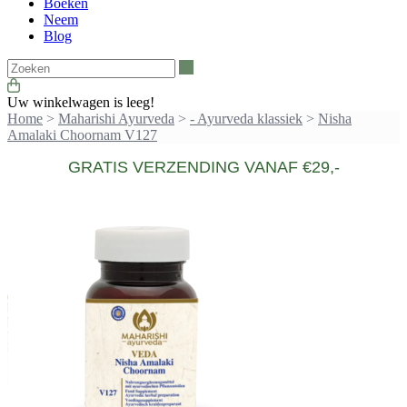
Boeken
Neem
Blog
Zoeken
Uw winkelwagen is leeg!
Home
>
Maharishi Ayurveda
>
- Ayurveda klassiek
>
Nisha
Amalaki Choornam V127
GRATIS VERZENDING VANAF €29,-