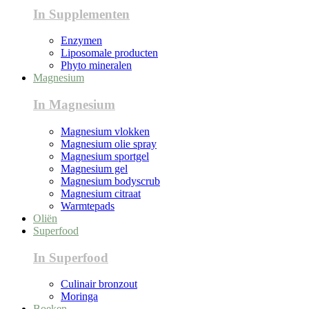
In Supplementen
Enzymen
Liposomale producten
Phyto mineralen
Magnesium
In Magnesium
Magnesium vlokken
Magnesium olie spray
Magnesium sportgel
Magnesium gel
Magnesium bodyscrub
Magnesium citraat
Warmtepads
Oliën
Superfood
In Superfood
Culinair bronzout
Moringa
Boeken