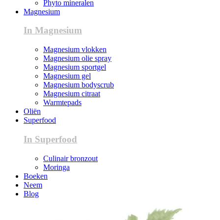
Phyto mineralen
Magnesium
In Magnesium
Magnesium vlokken
Magnesium olie spray
Magnesium sportgel
Magnesium gel
Magnesium bodyscrub
Magnesium citraat
Warmtepads
Oliën
Superfood
In Superfood
Culinair bronzout
Moringa
Boeken
Neem
Blog