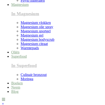
Phyto mineralen
Magnesium
In Magnesium
Magnesium vlokken
Magnesium olie spray
Magnesium sportgel
Magnesium gel
Magnesium bodyscrub
Magnesium citraat
Warmtepads
Oliën
Superfood
In Superfood
Culinair bronzout
Moringa
Boeken
Neem
Blog
×