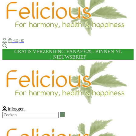
€0,00
Zoeken
GRATIS VERZENDING VANAF €29,- BINNEN NL
|
NIEUWSBRIEF
inloggen
Zoeken