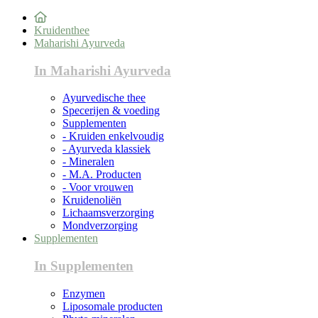
Kruidenthee
Maharishi Ayurveda
In Maharishi Ayurveda
Ayurvedische thee
Specerijen & voeding
Supplementen
- Kruiden enkelvoudig
- Ayurveda klassiek
- Mineralen
- M.A. Producten
- Voor vrouwen
Kruidenoliën
Lichaamsverzorging
Mondverzorging
Supplementen
In Supplementen
Enzymen
Liposomale producten