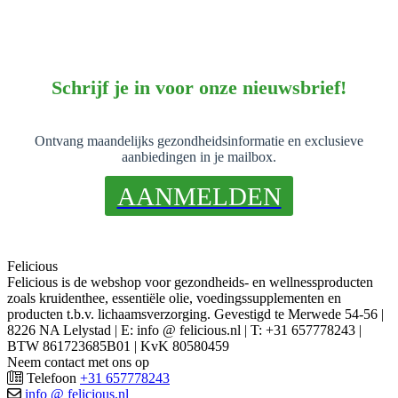
Schrijf je in voor onze nieuwsbrief!
Ontvang maandelijks gezondheidsinformatie en exclusieve
aanbiedingen in je mailbox.
AANMELDEN
Felicious
Felicious is de webshop voor gezondheids- en wellnessproducten
zoals kruidenthee, essentiële olie, voedingssupplementen en
producten t.b.v. lichaamsverzorging. Gevestigd te Merwede 54-56 |
8226 NA Lelystad | E: info @ felicious.nl | T: +31 657778243 |
BTW 861723685B01 | KvK 80580459
Neem contact met ons op
Telefoon
+31 657778243
info @ felicious.nl