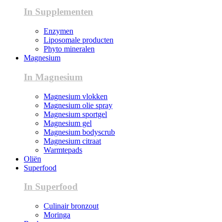
In Supplementen
Enzymen
Liposomale producten
Phyto mineralen
Magnesium
In Magnesium
Magnesium vlokken
Magnesium olie spray
Magnesium sportgel
Magnesium gel
Magnesium bodyscrub
Magnesium citraat
Warmtepads
Oliën
Superfood
In Superfood
Culinair bronzout
Moringa