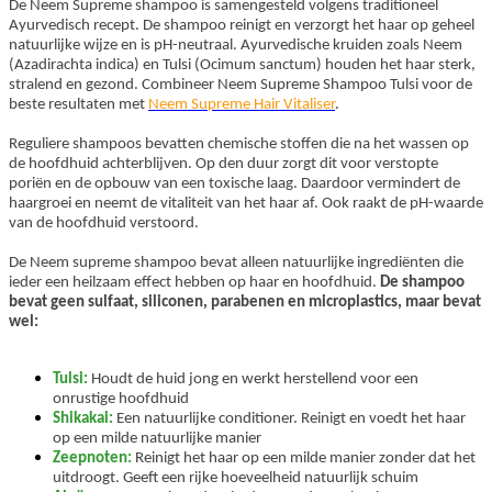
De Neem Supreme shampoo is samengesteld volgens traditioneel
Ayurvedisch recept. De shampoo reinigt en verzorgt het haar op geheel
natuurlijke wijze en is pH-neutraal. Ayurvedische kruiden zoals Neem
(Azadirachta indica) en Tulsi (Ocimum sanctum) houden het haar sterk,
stralend en gezond. Combineer Neem Supreme Shampoo Tulsi voor de
beste resultaten met
Neem Supreme Hair Vitaliser
.
Reguliere shampoos bevatten chemische stoffen die na het wassen op
de hoofdhuid achterblijven. Op den duur zorgt dit voor verstopte
poriën en de opbouw van een toxische laag. Daardoor vermindert de
haargroei en neemt de vitaliteit van het haar af. Ook raakt de pH-waarde
van de hoofdhuid verstoord.
De Neem supreme shampoo bevat alleen natuurlijke ingrediënten die
ieder een heilzaam effect hebben op haar en hoofdhuid.
De shampoo
bevat geen sulfaat, siliconen, parabenen en microplastics, maar bevat
wel:
Tulsi:
Houdt de huid jong en werkt herstellend voor een
onrustige hoofdhuid
Shikakai:
Een natuurlijke conditioner. Reinigt en voedt het haar
op een milde natuurlijke manier
Zeepnoten:
Reinigt het haar op een milde manier zonder dat het
uitdroogt. Geeft een rijke hoeveelheid natuurlijk schuim