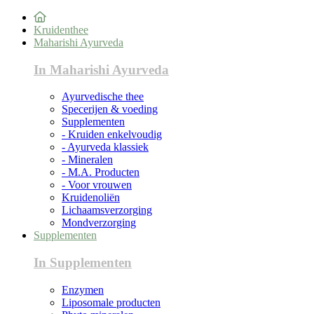
Kruidenthee
Maharishi Ayurveda
In Maharishi Ayurveda
Ayurvedische thee
Specerijen & voeding
Supplementen
- Kruiden enkelvoudig
- Ayurveda klassiek
- Mineralen
- M.A. Producten
- Voor vrouwen
Kruidenoliën
Lichaamsverzorging
Mondverzorging
Supplementen
In Supplementen
Enzymen
Liposomale producten