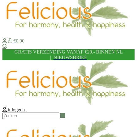
€0,00
Zoeken
GRATIS VERZENDING VANAF €29,- BINNEN NL
|
NIEUWSBRIEF
inloggen
Zoeken