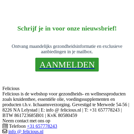
Schrijf je in voor onze nieuwsbrief!
Ontvang maandelijks gezondheidsinformatie en exclusieve
aanbiedingen in je mailbox.
AANMELDEN
Felicious
Felicious is de webshop voor gezondheids- en wellnessproducten
zoals kruidenthee, essentiële olie, voedingssupplementen en
producten t.b.v. lichaamsverzorging. Gevestigd te Merwede 54-56 |
8226 NA Lelystad | E: info @ felicious.nl | T: +31 657778243 |
BTW 861723685B01 | KvK 80580459
Neem contact met ons op
Telefoon
+31 657778243
info @ felicious.nl