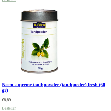
Neem supreme toothpowder (tandpoeder) fresh (60
gr)
€
8,89
Bestellen