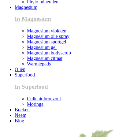
Phyto mineralen
Magnesium
In Magnesium
Magnesium vlokken
Magnesium olie spray
Magnesium sportgel
Magnesium gel
Magnesium bodyscrub
Magnesium citraat
Warmtepads
Oliën
Superfood
In Superfood
Culinair bronzout
Moringa
Boeken
Neem
Blog