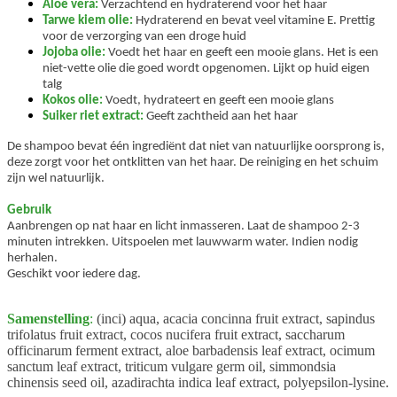
Aloë vera:
Verzachtend en hydraterend voor het haar
Tarwe kiem olie:
Hydraterend en bevat veel vitamine E. Prettig
voor de verzorging van een droge huid
Jojoba olie:
Voedt het haar en geeft een mooie glans. Het is een
niet-vette olie die goed wordt opgenomen. Lijkt op huid eigen
talg
Kokos olie:
Voedt, hydrateert en geeft een mooie glans
Suiker riet extract:
Geeft zachtheid aan het haar
De shampoo bevat één ingrediënt dat niet van natuurlijke oorsprong is,
deze zorgt voor het ontklitten van het haar. De reiniging en het schuim
zijn wel natuurlijk.
Gebruik
Aanbrengen op nat haar en licht inmasseren. Laat de shampoo 2-3
minuten intrekken. Uitspoelen met lauwwarm water. Indien nodig
herhalen.
Geschikt voor iedere dag.
Samenstelling
:
(inci) aqua, acacia concinna fruit extract, sapindus
trifolatus fruit extract, cocos nucifera fruit extract, saccharum
officinarum ferment extract, aloe barbadensis leaf extract, ocimum
sanctum leaf extract, triticum vulgare germ oil, simmondsia
chinensis seed oil, azadirachta indica leaf extract, polyepsilon-lysine.