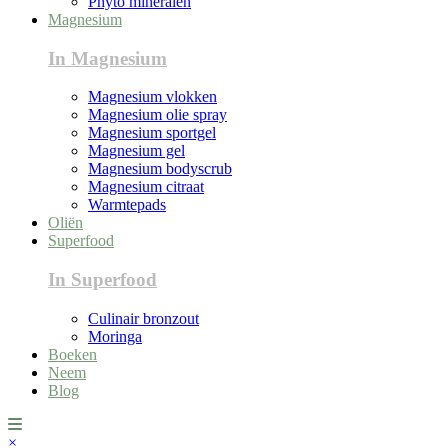
Phyto mineralen
Magnesium
In Magnesium
Magnesium vlokken
Magnesium olie spray
Magnesium sportgel
Magnesium gel
Magnesium bodyscrub
Magnesium citraat
Warmtepads
Oliën
Superfood
In Superfood
Culinair bronzout
Moringa
Boeken
Neem
Blog
×