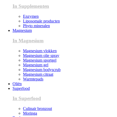
In Supplementen
Enzymen
Liposomale producten
Phyto mineralen
Magnesium
In Magnesium
Magnesium vlokken
Magnesium olie spray
Magnesium sportgel
Magnesium gel
Magnesium bodyscrub
Magnesium citraat
Warmtepads
Oliën
Superfood
In Superfood
Culinair bronzout
Moringa