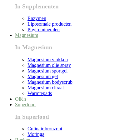
In Supplementen
Enzymen
Liposomale producten
Phyto mineralen
Magnesium
In Magnesium
Magnesium vlokken
Magnesium olie spray
Magnesium sportgel
Magnesium gel
Magnesium bodyscrub
Magnesium citraat
Warmtepads
Oliën
Superfood
In Superfood
Culinair bronzout
Moringa
Boeken