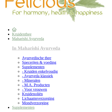
Kruidenthee
Maharishi Ayurveda
In Maharishi Ayurveda
Ayurvedische thee
Specerijen & voeding
Supplementen
- Kruiden enkelvoudig
- Ayurveda klassiek
- Mineralen
- M.A. Producten
- Voor vrouwen
Kruidenoliën
Lichaamsverzorging
Mondverzorging
Supplementen