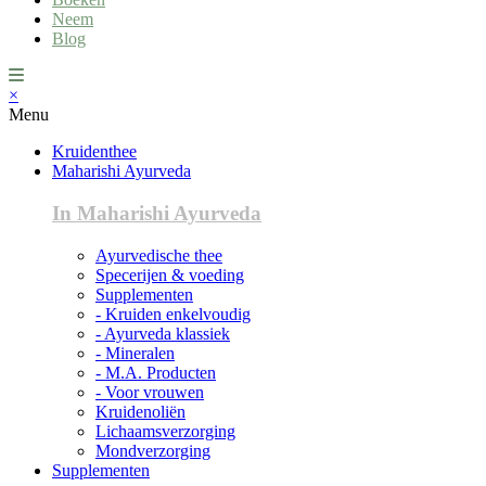
Neem
Blog
×
Menu
Kruidenthee
Maharishi Ayurveda
In Maharishi Ayurveda
Ayurvedische thee
Specerijen & voeding
Supplementen
- Kruiden enkelvoudig
- Ayurveda klassiek
- Mineralen
- M.A. Producten
- Voor vrouwen
Kruidenoliën
Lichaamsverzorging
Mondverzorging
Supplementen