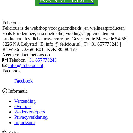
Felicious
Felicious is de webshop voor gezondheids- en wellnessproducten
zoals kruidenthee, essentiële olie, voedingssupplementen en
producten t.b.v. lichaamsverzorging. Gevestigd te Merwede 54-56 |
8226 NA Lelystad | E: info @ felicious.nl | T: +31 657778243 |
BTW 861723685B01 | KvK 80580459
Neem contact met ons op
Telefoon
+31 657778243
info @ felicious.nl
Facebook
Facebook
Informatie
Verzending
Over ons
Wederverkopers
Privacyverklaring
Impressum
Extra