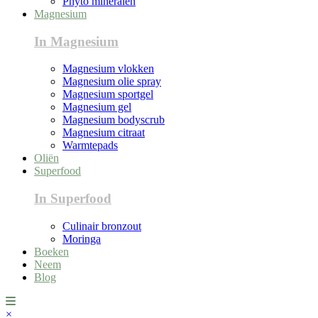
Phyto mineralen
Magnesium
In Magnesium
Magnesium vlokken
Magnesium olie spray
Magnesium sportgel
Magnesium gel
Magnesium bodyscrub
Magnesium citraat
Warmtepads
Oliën
Superfood
In Superfood
Culinair bronzout
Moringa
Boeken
Neem
Blog
×