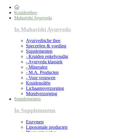
Kruidenthee
Maharishi Ayurveda
In Maharishi Ayurveda
Ayurvedische thee
Specerijen & voeding
Supplementen
- Kruiden enkelvoudig
- Ayurveda klassiek
- Mineralen
- M.A. Producten
- Voor vrouwen
Kruidenoliën
Lichaamsverzorging
Mondverzorging
Supplementen
In Supplementen
Enzymen
Liposomale producten