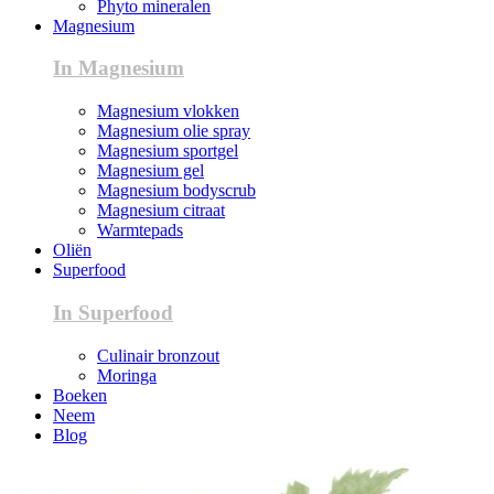
Phyto mineralen
Magnesium
In Magnesium
Magnesium vlokken
Magnesium olie spray
Magnesium sportgel
Magnesium gel
Magnesium bodyscrub
Magnesium citraat
Warmtepads
Oliën
Superfood
In Superfood
Culinair bronzout
Moringa
Boeken
Neem
Blog