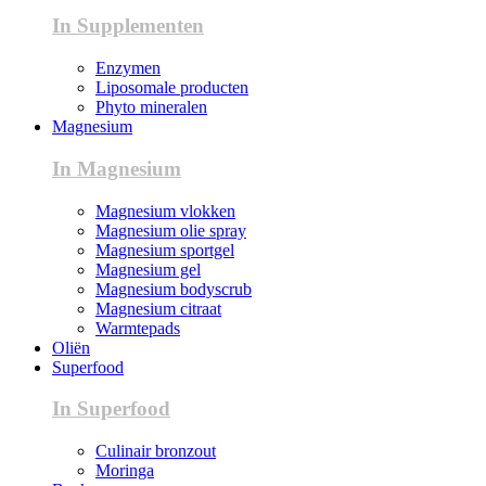
In Supplementen
Enzymen
Liposomale producten
Phyto mineralen
Magnesium
In Magnesium
Magnesium vlokken
Magnesium olie spray
Magnesium sportgel
Magnesium gel
Magnesium bodyscrub
Magnesium citraat
Warmtepads
Oliën
Superfood
In Superfood
Culinair bronzout
Moringa