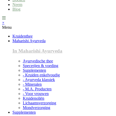
Neem
Blog
×
Menu
Kruidenthee
Maharishi Ayurveda
In Maharishi Ayurveda
Ayurvedische thee
Specerijen & voeding
Supplementen
- Kruiden enkelvoudig
- Ayurveda klassiek
- Mineralen
- M.A. Producten
- Voor vrouwen
Kruidenoliën
Lichaamsverzorging
Mondverzorging
Supplementen