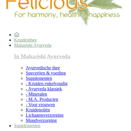
Kruidenthee
Maharishi Ayurveda
In Maharishi Ayurveda
Ayurvedische thee
Specerijen & voeding
Supplementen
- Kruiden enkelvoudig
- Ayurveda klassiek
- Mineralen
- M.A. Producten
- Voor vrouwen
Kruidenoliën
Lichaamsverzorging
Mondverzorging
Supplementen