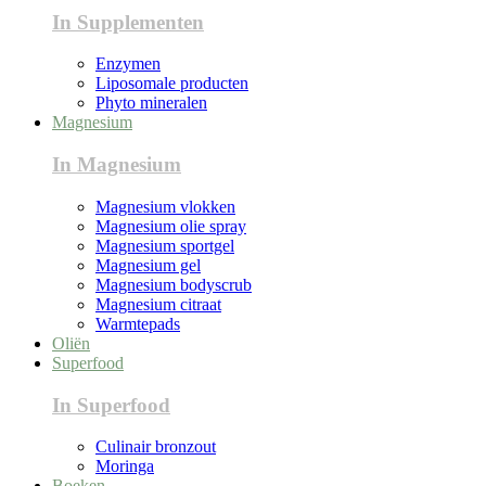
In Supplementen
Enzymen
Liposomale producten
Phyto mineralen
Magnesium
In Magnesium
Magnesium vlokken
Magnesium olie spray
Magnesium sportgel
Magnesium gel
Magnesium bodyscrub
Magnesium citraat
Warmtepads
Oliën
Superfood
In Superfood
Culinair bronzout
Moringa
Boeken