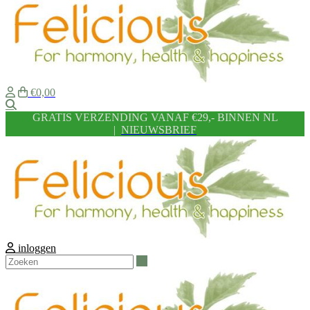
€0,00
Zoeken
GRATIS VERZENDING VANAF €29,- BINNEN NL
|
NIEUWSBRIEF
inloggen
Zoeken