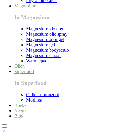
Phyto mineralen
Magnesium
In Magnesium
Magnesium vlokken
Magnesium olie spray
Magnesium sportgel
Magnesium gel
Magnesium bodyscrub
Magnesium citraat
Warmtepads
Oliën
Superfood
In Superfood
Culinair bronzout
Moringa
Boeken
Neem
Blog
×