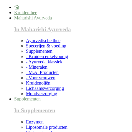
Kruidenthee
Maharishi Ayurveda
In Maharishi Ayurveda
Ayurvedische thee
Specerijen & voeding
Supplementen
- Kruiden enkelvoudig
- Ayurveda klassiek
- Mineralen
- M.A. Producten
- Voor vrouwen
Kruidenoliën
Lichaamsverzorging
Mondverzorging
Supplementen
In Supplementen
Enzymen
Liposomale producten