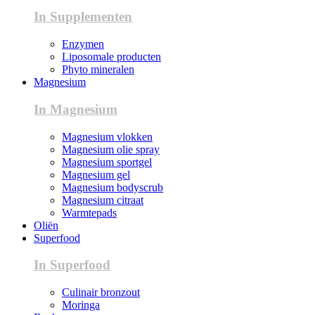
In Supplementen
Enzymen
Liposomale producten
Phyto mineralen
Magnesium
In Magnesium
Magnesium vlokken
Magnesium olie spray
Magnesium sportgel
Magnesium gel
Magnesium bodyscrub
Magnesium citraat
Warmtepads
Oliën
Superfood
In Superfood
Culinair bronzout
Moringa