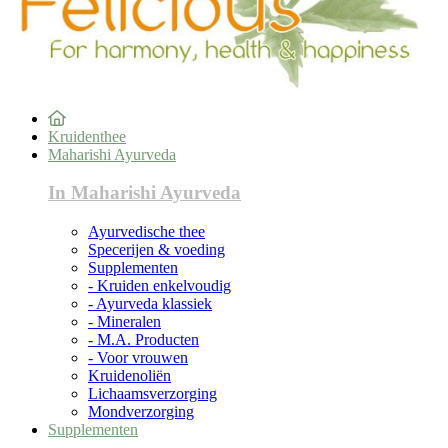
Kruidenthee
Maharishi Ayurveda
In Maharishi Ayurveda
Ayurvedische thee
Specerijen & voeding
Supplementen
- Kruiden enkelvoudig
- Ayurveda klassiek
- Mineralen
- M.A. Producten
- Voor vrouwen
Kruidenoliën
Lichaamsverzorging
Mondverzorging
Supplementen