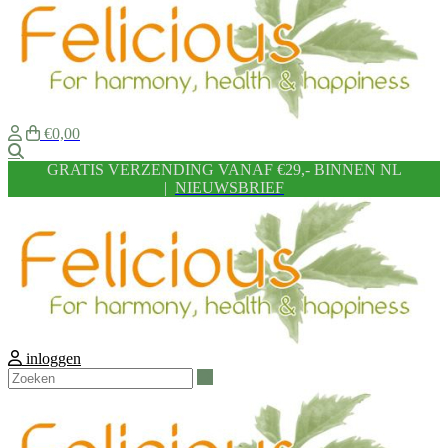
€0,00
Zoeken
GRATIS VERZENDING VANAF €29,- BINNEN NL
|
NIEUWSBRIEF
inloggen
Zoeken