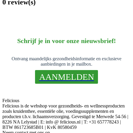
0 review(s)
Schrijf je in voor onze nieuwsbrief!
Ontvang maandelijks gezondheidsinformatie en exclusieve
aanbiedingen in je mailbox.
AANMELDEN
Felicious
Felicious is de webshop voor gezondheids- en wellnessproducten
zoals kruidenthee, essentiële olie, voedingssupplementen en
producten t.b.v. lichaamsverzorging. Gevestigd te Merwede 54-56 |
8226 NA Lelystad | E: info @ felicious.nl | T: +31 657778243 |
BTW 861723685B01 | KvK 80580459
Neem contact met ons op