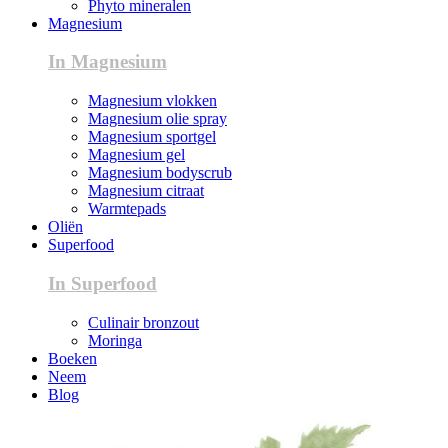
Phyto mineralen
Magnesium
In Magnesium
Magnesium vlokken
Magnesium olie spray
Magnesium sportgel
Magnesium gel
Magnesium bodyscrub
Magnesium citraat
Warmtepads
Oliën
Superfood
In Superfood
Culinair bronzout
Moringa
Boeken
Neem
Blog