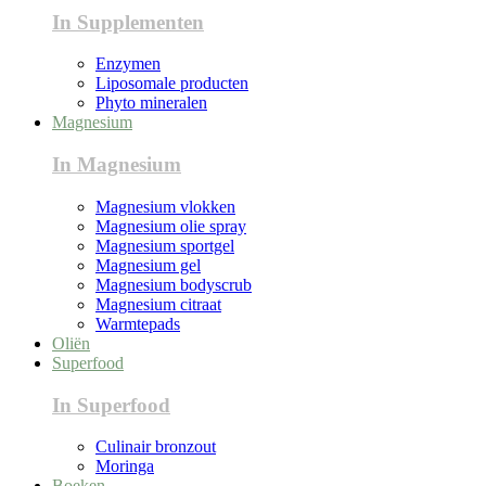
In Supplementen
Enzymen
Liposomale producten
Phyto mineralen
Magnesium
In Magnesium
Magnesium vlokken
Magnesium olie spray
Magnesium sportgel
Magnesium gel
Magnesium bodyscrub
Magnesium citraat
Warmtepads
Oliën
Superfood
In Superfood
Culinair bronzout
Moringa
Boeken