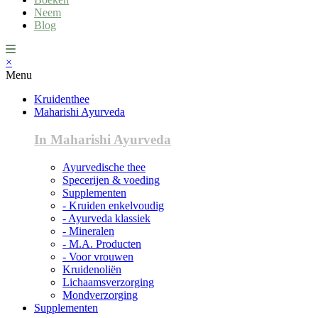
Neem
Blog
×
Menu
Kruidenthee
Maharishi Ayurveda
In Maharishi Ayurveda
Ayurvedische thee
Specerijen & voeding
Supplementen
- Kruiden enkelvoudig
- Ayurveda klassiek
- Mineralen
- M.A. Producten
- Voor vrouwen
Kruidenoliën
Lichaamsverzorging
Mondverzorging
Supplementen