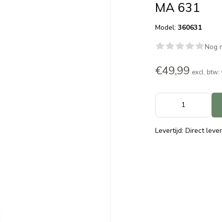
MA 631
Model:
360631
Nog n
€49,99
excl. btw:
Levertijd: Direct leve