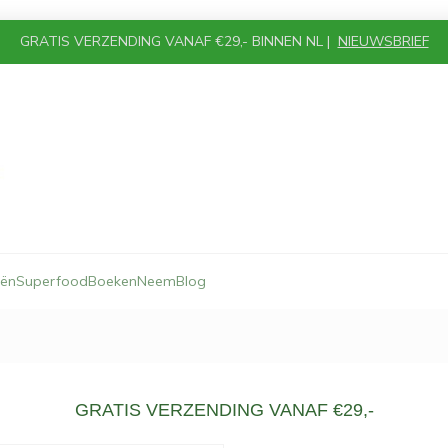
GRATIS VERZENDING VANAF €29,- BINNEN NL |
NIEUWSBRIEF
iën
Superfood
Boeken
Neem
Blog
GRATIS VERZENDING VANAF €29,-