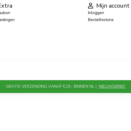
xtra
Mijn account
aubon
Inloggen
edingen
Bestelhistorie
GRATIS VERZENDING VANAF €29,- BINNEN NL |
NIEUWSBRIEF