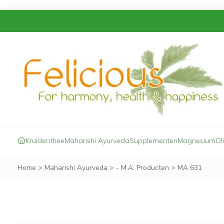
Kruidenthee
Maharishi Ayurveda
Supplementen
Magnesium
Ol
Home
>
Maharishi Ayurveda
>
- M.A. Producten
>
MA 631