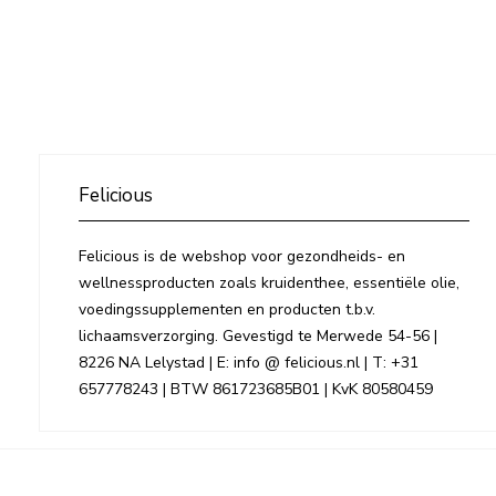
Felicious
Felicious is de webshop voor gezondheids- en
wellnessproducten zoals kruidenthee, essentiële olie,
voedingssupplementen en producten t.b.v.
lichaamsverzorging. Gevestigd te Merwede 54-56 |
8226 NA Lelystad | E: info @ felicious.nl | T: +31
657778243 | BTW 861723685B01 | KvK 80580459