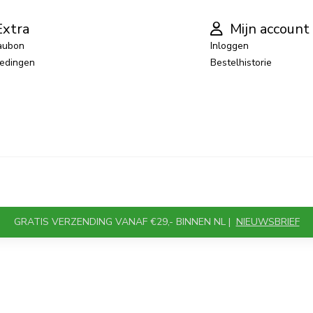
xtra
Mijn account
aubon
Inloggen
edingen
Bestelhistorie
GRATIS VERZENDING VANAF €29,- BINNEN NL |
NIEUWSBRIEF