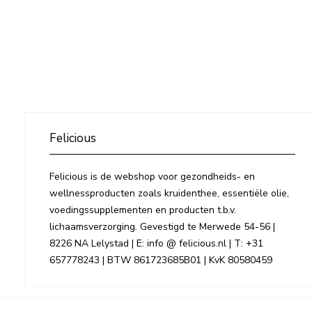
Felicious
Felicious is de webshop voor gezondheids- en
wellnessproducten zoals kruidenthee, essentiële olie,
voedingssupplementen en producten t.b.v.
lichaamsverzorging. Gevestigd te Merwede 54-56 |
8226 NA Lelystad | E: info @ felicious.nl | T: +31
657778243 | BTW 861723685B01 | KvK 80580459