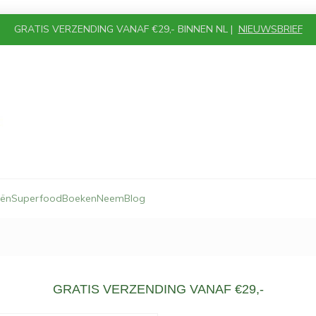
GRATIS VERZENDING VANAF €29,- BINNEN NL |
NIEUWSBRIEF
iën
Superfood
Boeken
Neem
Blog
GRATIS VERZENDING VANAF €29,-