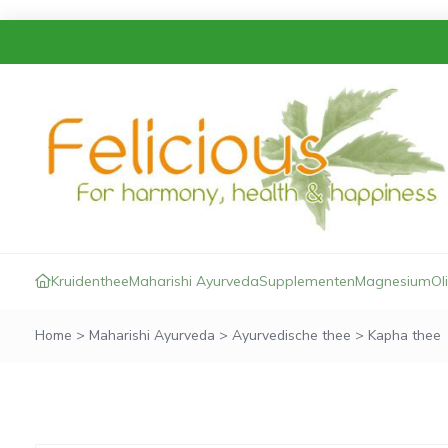
Kruidenthee
Maharishi Ayurveda
Supplementen
Magnesium
Ol
Home
>
Maharishi Ayurveda
>
Ayurvedische thee
>
Kapha thee