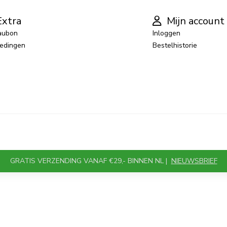
xtra
Mijn account
aubon
Inloggen
edingen
Bestelhistorie
GRATIS VERZENDING VANAF €29,- BINNEN NL |
NIEUWSBRIEF