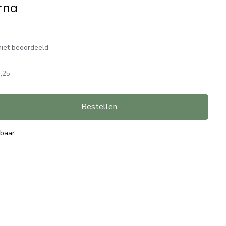
rna
iet beoordeeld
,25
Bestellen
rbaar