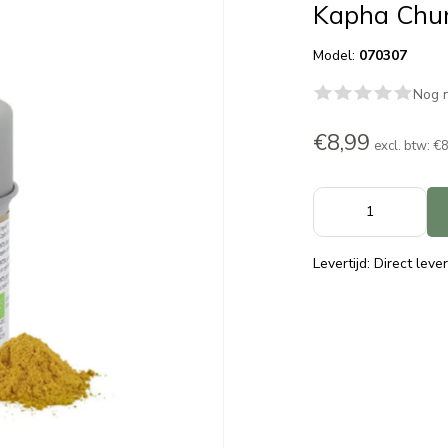
Kapha Chu
Model:
070307
Nog n
€8,99
excl. btw:
€8
Levertijd: Direct leve