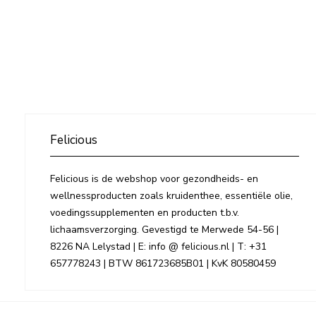
Felicious
Felicious is de webshop voor gezondheids- en
wellnessproducten zoals kruidenthee, essentiële olie,
voedingssupplementen en producten t.b.v.
lichaamsverzorging. Gevestigd te Merwede 54-56 |
8226 NA Lelystad | E: info @ felicious.nl | T: +31
657778243 | BTW 861723685B01 | KvK 80580459