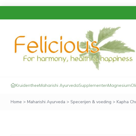
Kruidenthee
Maharishi Ayurveda
Supplementen
Magnesium
Ol
Home
>
Maharishi Ayurveda
>
Specerijen & voeding
>
Kapha Ch