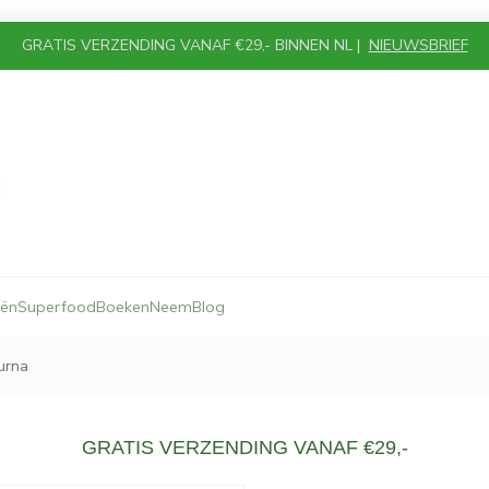
GRATIS VERZENDING VANAF €29,- BINNEN NL |
NIEUWSBRIEF
iën
Superfood
Boeken
Neem
Blog
urna
GRATIS VERZENDING VANAF €29,-