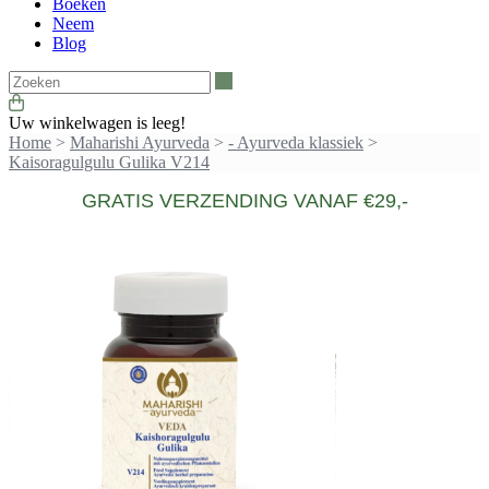
Boeken
Neem
Blog
Zoeken
Uw winkelwagen is leeg!
Home
>
Maharishi Ayurveda
>
- Ayurveda klassiek
>
Kaisoragulgulu Gulika V214
GRATIS VERZENDING VANAF €29,-