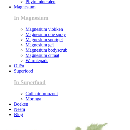
Phyto mineralen
Magnesium
In Magnesium
Magnesium vlokken
Magnesium olie spray
Magnesium sportgel
Magnesium gel
Magnesium bodyscrub
Magnesium citraat
Warmtepads
Oliën
Superfood
In Superfood
Culinair bronzout
Moringa
Boeken
Neem
Blog