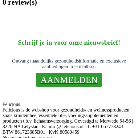
0 review(s)
Schrijf je in voor onze nieuwsbrief!
Ontvang maandelijks gezondheidsinformatie en exclusieve
aanbiedingen in je mailbox.
AANMELDEN
Felicious
Felicious is de webshop voor gezondheids- en wellnessproducten
zoals kruidenthee, essentiële olie, voedingssupplementen en
producten t.b.v. lichaamsverzorging. Gevestigd te Merwede 54-56 |
8226 NA Lelystad | E: info @ felicious.nl | T: +31 657778243 |
BTW 861723685B01 | KvK 80580459
Neem contact met ons op