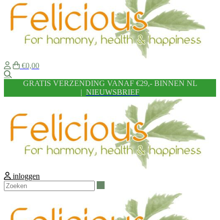
€0,00
Zoeken
GRATIS VERZENDING VANAF €29,- BINNEN NL
|
NIEUWSBRIEF
inloggen
Zoeken