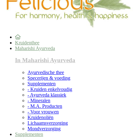
Kruidenthee
Maharishi Ayurveda
In Maharishi Ayurveda
Ayurvedische thee
Specerijen & voeding
Supplementen
- Kruiden enkelvoudig
- Ayurveda klassiek
- Mineralen
- M.A. Producten
- Voor vrouwen
Kruidenoliën
Lichaamsverzorging
Mondverzorging
Supplementen