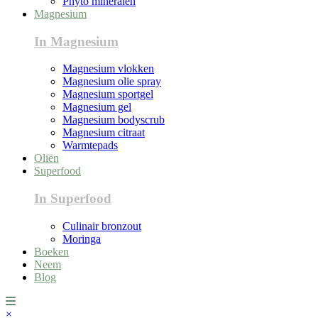
Phyto mineralen
Magnesium
In Magnesium
Magnesium vlokken
Magnesium olie spray
Magnesium sportgel
Magnesium gel
Magnesium bodyscrub
Magnesium citraat
Warmtepads
Oliën
Superfood
In Superfood
Culinair bronzout
Moringa
Boeken
Neem
Blog
×