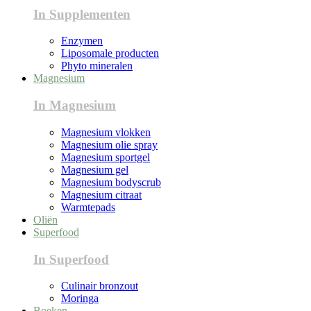
In Supplementen
Enzymen
Liposomale producten
Phyto mineralen
Magnesium
In Magnesium
Magnesium vlokken
Magnesium olie spray
Magnesium sportgel
Magnesium gel
Magnesium bodyscrub
Magnesium citraat
Warmtepads
Oliën
Superfood
In Superfood
Culinair bronzout
Moringa
Boeken