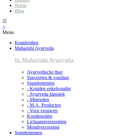
Neem
Blog
×
Menu
Kruidenthee
Maharishi Ayurveda
In Maharishi Ayurveda
Ayurvedische thee
Specerijen & voeding
Supplementen
- Kruiden enkelvoudig
- Ayurveda klassiek
- Mineralen
- M.A. Producten
- Voor vrouwen
Kruidenoliën
Lichaamsverzorging
Mondverzorging
Supplementen