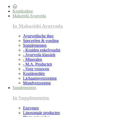
Kruidenthee
Maharishi Ayurveda
In Maharishi Ayurveda
Ayurvedische thee
Specerijen & voeding
Supplementen
- Kruiden enkelvoudig
- Ayurveda klassiek
- Mineralen
- M.A. Producten
- Voor vrouwen
Kruidenoliën
Lichaamsverzorging
Mondverzorging
Supplementen
In Supplementen
Enzymen
Liposomale producten