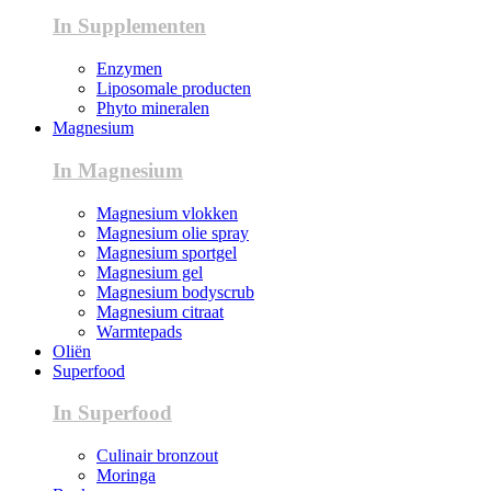
In Supplementen
Enzymen
Liposomale producten
Phyto mineralen
Magnesium
In Magnesium
Magnesium vlokken
Magnesium olie spray
Magnesium sportgel
Magnesium gel
Magnesium bodyscrub
Magnesium citraat
Warmtepads
Oliën
Superfood
In Superfood
Culinair bronzout
Moringa