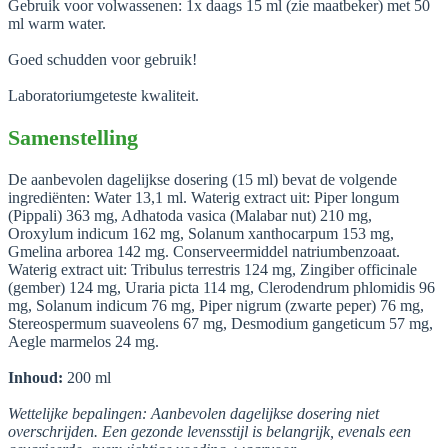
Gebruik voor volwassenen: 1x daags 15 ml (zie maatbeker) met 50
ml warm water.
Goed schudden voor gebruik!
Laboratoriumgeteste kwaliteit.
Samenstelling
De aanbevolen dagelijkse dosering (15 ml) bevat de volgende
ingrediënten: Water 13,1 ml. Waterig extract uit: Piper longum
(Pippali) 363 mg, Adhatoda vasica (Malabar nut) 210 mg,
Oroxylum indicum 162 mg, Solanum xanthocarpum 153 mg,
Gmelina arborea 142 mg. Conserveermiddel natriumbenzoaat.
Waterig extract uit: Tribulus terrestris 124 mg, Zingiber officinale
(gember) 124 mg, Uraria picta 114 mg, Clerodendrum phlomidis 96
mg, Solanum indicum 76 mg, Piper nigrum (zwarte peper) 76 mg,
Stereospermum suaveolens 67 mg, Desmodium gangeticum 57 mg,
Aegle marmelos 24 mg.
Inhoud:
200 ml
Wettelijke bepalingen: Aanbevolen dagelijkse dosering niet
overschrijden. Een gezonde levensstijl is belangrijk, evenals een