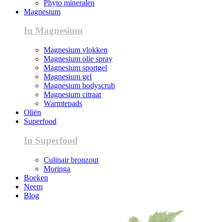
Phyto mineralen
Magnesium
In Magnesium
Magnesium vlokken
Magnesium olie spray
Magnesium sportgel
Magnesium gel
Magnesium bodyscrub
Magnesium citraat
Warmtepads
Oliën
Superfood
In Superfood
Culinair bronzout
Moringa
Boeken
Neem
Blog