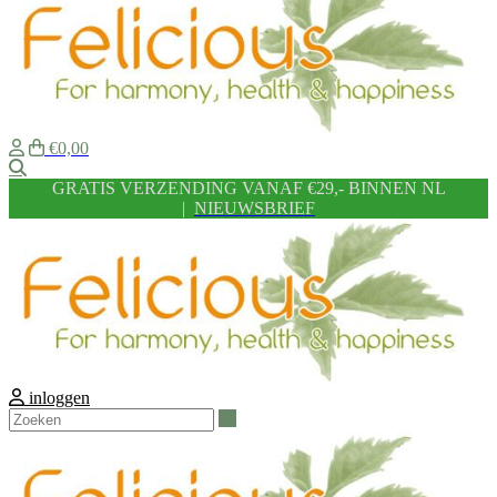
€0,00
Zoeken
GRATIS VERZENDING VANAF €29,- BINNEN NL
|
NIEUWSBRIEF
inloggen
Zoeken