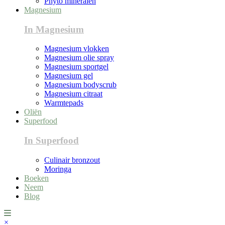
Phyto mineralen
Magnesium
In Magnesium
Magnesium vlokken
Magnesium olie spray
Magnesium sportgel
Magnesium gel
Magnesium bodyscrub
Magnesium citraat
Warmtepads
Oliën
Superfood
In Superfood
Culinair bronzout
Moringa
Boeken
Neem
Blog
×