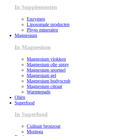
In Supplementen
Enzymen
Liposomale producten
Phyto mineralen
Magnesium
In Magnesium
Magnesium vlokken
Magnesium olie spray
Magnesium sportgel
Magnesium gel
Magnesium bodyscrub
Magnesium citraat
Warmtepads
Oliën
Superfood
In Superfood
Culinair bronzout
Moringa