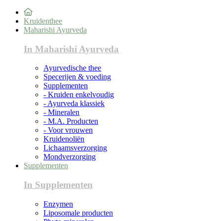
Kruidenthee
Maharishi Ayurveda
In Maharishi Ayurveda
Ayurvedische thee
Specerijen & voeding
Supplementen
- Kruiden enkelvoudig
- Ayurveda klassiek
- Mineralen
- M.A. Producten
- Voor vrouwen
Kruidenoliën
Lichaamsverzorging
Mondverzorging
Supplementen
In Supplementen
Enzymen
Liposomale producten