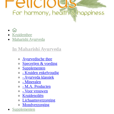
Kruidenthee
Maharishi Ayurveda
In Maharishi Ayurveda
Ayurvedische thee
Specerijen & voeding
Supplementen
- Kruiden enkelvoudig
- Ayurveda klassiek
- Mineralen
- M.A. Producten
- Voor vrouwen
Kruidenoliën
Lichaamsverzorging
Mondverzorging
Supplementen