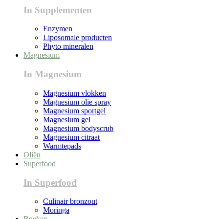
In Supplementen
Enzymen
Liposomale producten
Phyto mineralen
Magnesium
In Magnesium
Magnesium vlokken
Magnesium olie spray
Magnesium sportgel
Magnesium gel
Magnesium bodyscrub
Magnesium citraat
Warmtepads
Oliën
Superfood
In Superfood
Culinair bronzout
Moringa
Boeken