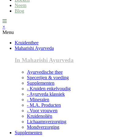
Neem
Blog
×
Menu
Kruidenthee
Maharishi Ayurveda
In Maharishi Ayurveda
Ayurvedische thee
Specerijen & voeding
Supplementen
- Kruiden enkelvoudig
- Ayurveda klassiek
- Mineralen
- M.A. Producten
- Voor vrouwen
Kruidenoliën
Lichaamsverzorging
Mondverzorging
Supplementen