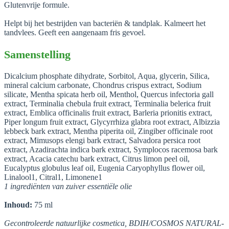
Glutenvrije formule.
Helpt bij het bestrijden van bacteriën & tandplak. Kalmeert het
tandvlees. Geeft een aangenaam fris gevoel.
Samenstelling
Dicalcium phosphate dihydrate, Sorbitol, Aqua, glycerin, Silica,
mineral calcium carbonate, Chondrus crispus extract, Sodium
silicate, Mentha spicata herb oil, Menthol, Quercus infectoria gall
extract, Terminalia chebula fruit extract, Terminalia belerica fruit
extract, Emblica officinalis fruit extract, Barleria prionitis extract,
Piper longum fruit extract, Glycyrrhiza glabra root extract, Albizzia
lebbeck bark extract, Mentha piperita oil, Zingiber officinale root
extract, Mimusops elengi bark extract, Salvadora persica root
extract, Azadirachta indica bark extract, Symplocos racemosa bark
extract, Acacia catechu bark extract, Citrus limon peel oil,
Eucalyptus globulus leaf oil, Eugenia Caryophyllus flower oil,
Linalool1, Citral1, Limonene1
1 ingrediënten van zuiver essentiële olie
Inhoud:
75 ml
Gecontroleerde natuurlijke cosmetica, BDIH/COSMOS NATURAL-