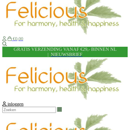
€0,00
Zoeken
GRATIS VERZENDING VANAF €29,- BINNEN NL
|
NIEUWSBRIEF
inloggen
Zoeken