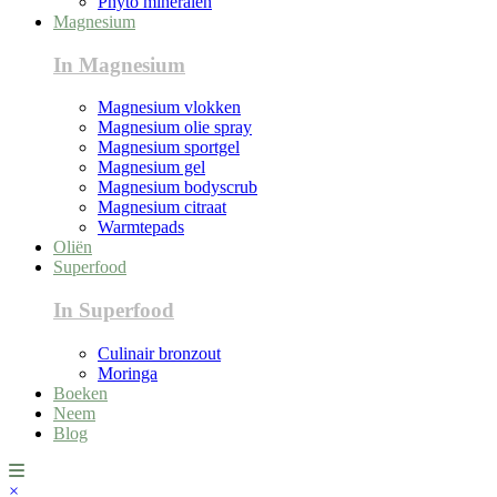
Phyto mineralen
Magnesium
In Magnesium
Magnesium vlokken
Magnesium olie spray
Magnesium sportgel
Magnesium gel
Magnesium bodyscrub
Magnesium citraat
Warmtepads
Oliën
Superfood
In Superfood
Culinair bronzout
Moringa
Boeken
Neem
Blog
×