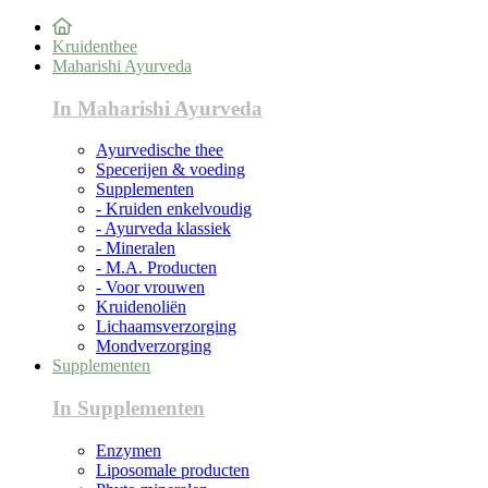
Kruidenthee
Maharishi Ayurveda
In Maharishi Ayurveda
Ayurvedische thee
Specerijen & voeding
Supplementen
- Kruiden enkelvoudig
- Ayurveda klassiek
- Mineralen
- M.A. Producten
- Voor vrouwen
Kruidenoliën
Lichaamsverzorging
Mondverzorging
Supplementen
In Supplementen
Enzymen
Liposomale producten