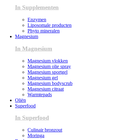
In Supplementen
Enzymen
Liposomale producten
Phyto mineralen
Magnesium
In Magnesium
Magnesium vlokken
Magnesium olie spray
Magnesium sportgel
Magnesium gel
Magnesium bodyscrub
Magnesium citraat
Warmtepads
Oliën
Superfood
In Superfood
Culinair bronzout
Moringa