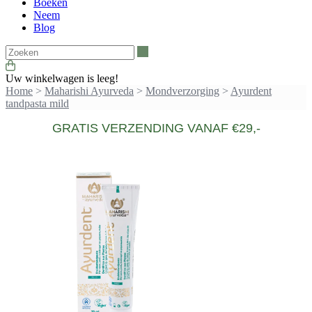
Boeken
Neem
Blog
Zoeken
Uw winkelwagen is leeg!
Home
>
Maharishi Ayurveda
>
Mondverzorging
>
Ayurdent
tandpasta mild
GRATIS VERZENDING VANAF €29,-