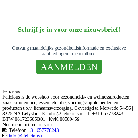
Schrijf je in voor onze nieuwsbrief!
Ontvang maandelijks gezondheidsinformatie en exclusieve
aanbiedingen in je mailbox.
AANMELDEN
Felicious
Felicious is de webshop voor gezondheids- en wellnessproducten
zoals kruidenthee, essentiële olie, voedingssupplementen en
producten t.b.v. lichaamsverzorging. Gevestigd te Merwede 54-56 |
8226 NA Lelystad | E: info @ felicious.nl | T: +31 657778243 |
BTW 861723685B01 | KvK 80580459
Neem contact met ons op
Telefoon
+31 657778243
info @ felicious.nl