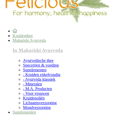
Kruidenthee
Maharishi Ayurveda
In Maharishi Ayurveda
Ayurvedische thee
Specerijen & voeding
Supplementen
- Kruiden enkelvoudig
- Ayurveda klassiek
- Mineralen
- M.A. Producten
- Voor vrouwen
Kruidenoliën
Lichaamsverzorging
Mondverzorging
Supplementen