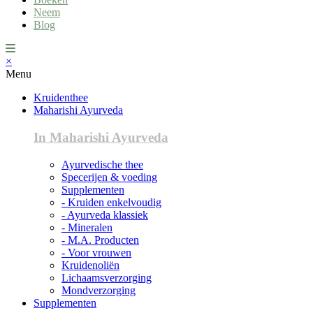
Neem
Blog
×
Menu
Kruidenthee
Maharishi Ayurveda
In Maharishi Ayurveda
Ayurvedische thee
Specerijen & voeding
Supplementen
- Kruiden enkelvoudig
- Ayurveda klassiek
- Mineralen
- M.A. Producten
- Voor vrouwen
Kruidenoliën
Lichaamsverzorging
Mondverzorging
Supplementen