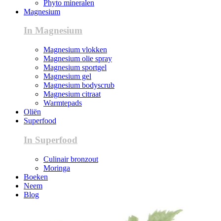
Phyto mineralen
Magnesium
In Magnesium
Magnesium vlokken
Magnesium olie spray
Magnesium sportgel
Magnesium gel
Magnesium bodyscrub
Magnesium citraat
Warmtepads
Oliën
Superfood
In Superfood
Culinair bronzout
Moringa
Boeken
Neem
Blog