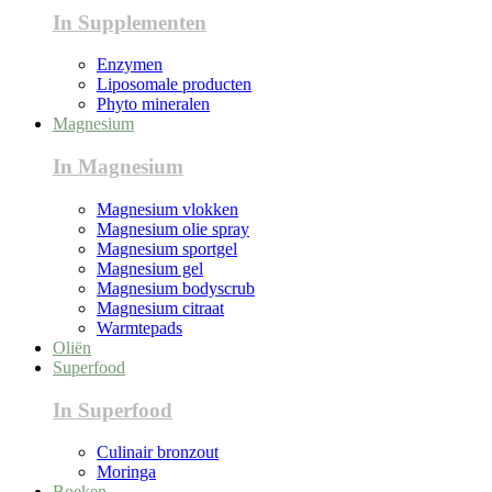
In Supplementen
Enzymen
Liposomale producten
Phyto mineralen
Magnesium
In Magnesium
Magnesium vlokken
Magnesium olie spray
Magnesium sportgel
Magnesium gel
Magnesium bodyscrub
Magnesium citraat
Warmtepads
Oliën
Superfood
In Superfood
Culinair bronzout
Moringa
Boeken